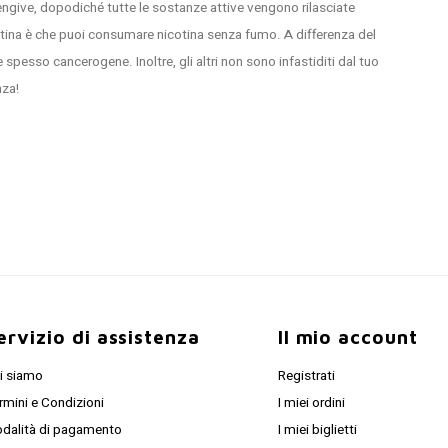
gengive, dopodiché tutte le sostanze attive vengono rilasciate
tina è che puoi consumare nicotina senza fumo. A differenza del
spesso cancerogene. Inoltre, gli altri non sono infastiditi dal tuo
nza!
hetti di nicotina. SnusFarmer troverai un'ampia gamma di questo tipo
Killa e LYFT. Tutte le borse da buste di nicotina hanno il loro gusto
'è sempre una varietà adatta sia per i principianti che per gli utenti
un basso livello di nicotina.
ervizio di assistenza
Il mio account
o la nicotina d'ora in poi? Allora sei nel posto giusto SnusFarmer. In
i siamo
Registrati
i stimolanti che ti danno più energia, come il guaranà e/o il ginseng.
rmini e Condizioni
I miei ordini
utilizzate come alternativa senza zucchero alle bevande energetiche.
dalità di pagamento
I miei biglietti
ero buste di nicotina svedese, ma senza tabacco. In questo modo puoi