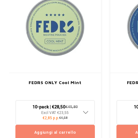
FEDRS ONLY Cool Mint
FEDR
10-pack | €28,50
10
€45,80
Excl VAT €23,55
€2,85 p.p.
€4,58
Aggiungi al carrello
A