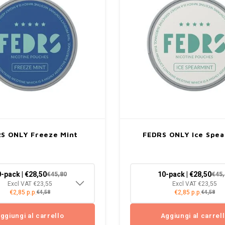
S ONLY Freeze Mint
FEDRS ONLY Ice Spe
-pack | €28,50
10-pack | €28,50
€45,80
€45,
Excl VAT €23,55
Excl VAT €23,55
€2,85 p.p.
€2,85 p.p.
€4,58
€4,58
ggiungi al carrello
Aggiungi al carrel