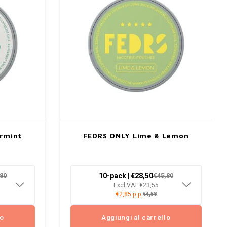
armint
FEDRS ONLY Lime & Lemon
10-pack | €28,50
80
€45,80
Excl VAT €23,55
€2,85 p.p.
€4,58
lo
Aggiungi al carrello