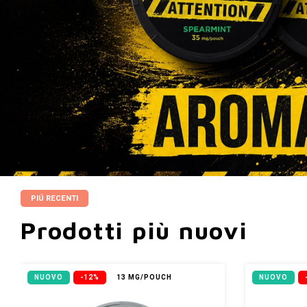
PIÚ RECENTI
Prodotti più nuovi
NUOVO
-12%
13 MG/POUCH
NUOVO