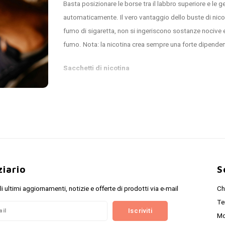
Basta posizionare le borse tra il labbro superiore e le 
automaticamente. Il vero vantaggio dello buste di nico
fumo di sigaretta, non si ingeriscono sostanze nocive e 
fumo. Nota: la nicotina crea sempre una forte dipende
Sacchetti di nicotina
La maggior parte della nostra offerta consiste in sacc
di prodotti di marchi noti e di alta qualità come Pablo, 
unico e ci sono diversi punti di forza. Di conseguenza, c
avanzati. Per smettere di fumare, è meglio iniziare con 
Bustine senza nicotina
ziario
S
Hai già smesso di fumare e preferiresti non usare affatt
li ultimi aggiornamenti, notizie e offerte di prodotti via e-mail
Ch
alcuni casi, le bustine prive di nicotina contengono altr
Te
Ad esempio, le bustine senza nicotina possono essere 
Iscriviti
Mo
Alcune bustine prive di nicotina hanno il sapore del v