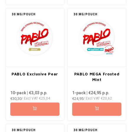
KUMA
30 MG/POUCH
30 MG/POUCH
LOOP
MAGGIE
MAF
MAVERICK
PABLO Exclusive Pear
PABLO MEGA Frosted
Mint
MYNT
10-pack | €3,03
p.p.
1-pack | €24,95
p.p.
€30,30
€24,95
NEAFS
/ Excl VAT
€25,04
/ Excl VAT
€20,62
NICS
NOIS
30 MG/POUCH
30 MG/POUCH