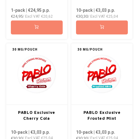
DOPE
VELO
1-pack | €24,95
p.p.
10-pack | €3,03
p.p.
HUF
€24,95
€30,30
/ Excl VAT
€20,62
/ Excl VAT
€25,04
DOSH
WAKE
ISK
FEDRS
X-BO
ILS
FIX
30 MG/POUCH
30 MG/POUCH
KRW
GARANT
LVL
GARANT PRIME
LTL
GLITCH
MAD
GOAT
PABLO Exclusive
PABLO Exclusive
TRY
Cherry Cola
Frosted Mint
GREATEST
10-pack | €3,03
p.p.
10-pack | €3,03
p.p.
NZD
€30,30
€30,30
/ Excl VAT
€25,04
/ Excl VAT
€25,04
ICEBERG