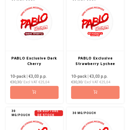
PABLO Exclusive Dark
PABLO Exclusive
Cherry
Strawberry Lychee
10-pack | €3,03
p.p.
10-pack | €3,03
p.p.
€30,30
€30,30
/ Excl VAT
€25,04
/ Excl VAT
€25,04
30
EN RUPTURE
30 MG/POUCH
MG/POUCH
DE STOCK