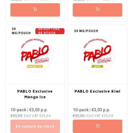
NOK
INIC
PLN
K#RWA
30
EN RUPTURE
30 MG/POUCH
MG/POUCH
DE STOCK
QAR
KELLY WHITE
RON
KICK
SGD
KILLA
SKK
KILLA EXCLUSIVE
PABLO Exclusive
PABLO Exclusive Kiwi
SIT
Mango Ice
KILLA MINI
10-pack | €3,03
p.p.
10-pack | €3,03
p.p.
SEK
€30,30
€30,30
/ Excl VAT
€25,04
/ Excl VAT
€25,04
KLINT
AED
En rupture de stock
KRATOS