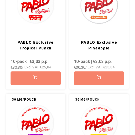
ROYAL WHITE
RUSH
SIBERIA
PABLO Exclusive
PABLO Exclusive
SNOBERG
Tropical Punch
Pineapple
10-pack | €3,03
p.p.
10-pack | €3,03
p.p.
SWAG
€30,30
€30,30
/ Excl VAT
€25,04
/ Excl VAT
€25,04
SYX
TAURR
30 MG/POUCH
30 MG/POUCH
THOR
VELO