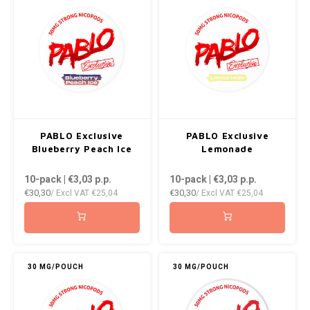
NOR
NOTO
PABLO
PABLO EXCLUSIVE
PABLO Exclusive
PABLO Exclusive
Blueberry Peach Ice
Lemonade
10-pack | €3,03
p.p.
10-pack | €3,03
p.p.
PABLO GOLD
€30,30
€30,30
/ Excl VAT
€25,04
/ Excl VAT
€25,04
PABLO MINI
R4VE
30 MG/POUCH
30 MG/POUCH
REBEL