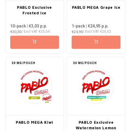
AROMA
ENERGY DRINK
DENSS
PABLO Exclusive
PABLO MEGA Grape Ice
Português
HKD
Frosted Ice
BAGZ
HYPNO ENERGY
DENSS
10-pack | €3,03
p.p.
1-pack | €24,95
p.p.
IDR
€30,30
€24,95
/ Excl VAT
€25,04
/ Excl VAT
€20,62
BJORN
ICEBERG ENERGY
FIX Z
INR
CAMO
KURWA ENERGY
HYPN
JPY
CHAINPOP
POP ENERGY
ICEBE
30 MG/POUCH
30 MG/POUCH
BRL
CLEW
R4VE ENERGY
KLINT
BGN
COCO
REBEL ENERGY
KURW
HRK
CUBA
WAKEY
POP 
DKK
DENSSI
X-BOOSTER
R4VE 
PABLO MEGA Kiwi
PABLO Exclusive
EEK
Watermelon Lemon