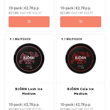
VELO
10-pack | €2,78
p.p.
10-pack | €2,78
p.p.
DOPE
HUF
€27,80
€27,80
/ Excl VAT
€22,97
/ Excl VAT
€22,97
WAKE
DOSH
ISK
X-BO
FEDRS
ILS
9.1 MG/POUCH
9.1 MG/POUCH
FIX
KRW
GARANT
LVL
GARANT PRIME
LTL
GLITCH
MAD
BJÖRN Lush Ice
BJÖRN Cola Ice
GOAT
TRY
Medium
Medium
10-pack | €2,78
p.p.
10-pack | €2,78
p.p.
GREATEST
NZD
€27,80
€27,80
/ Excl VAT
€22,97
/ Excl VAT
€22,97