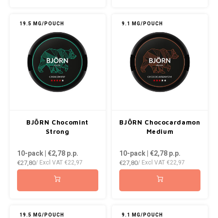
KRATOS
19.5 MG/POUCH
9.1 MG/POUCH
KUMA
LOOP
MAGGIE
MAF
BJÖRN Chocomint
BJÖRN Chococardamon
MAVERICK
Strong
Medium
10-pack | €2,78
p.p.
10-pack | €2,78
p.p.
MYNT
€27,80
€27,80
/ Excl VAT
€22,97
/ Excl VAT
€22,97
NEAFS
NICS
19.5 MG/POUCH
9.1 MG/POUCH