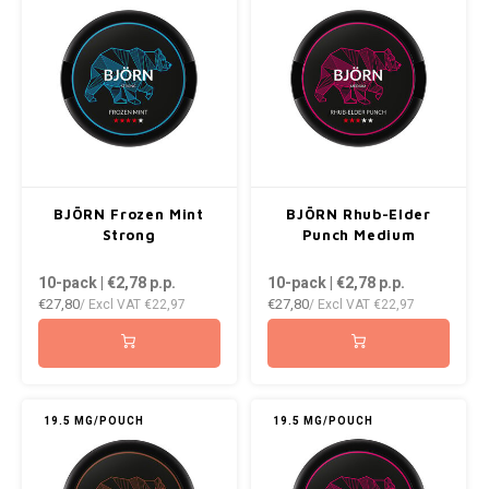
NOIS
NOR
NOTO
PABLO
BJÖRN Frozen Mint
BJÖRN Rhub-Elder
PABLO EXCLUSIVE
Strong
Punch Medium
10-pack | €2,78
p.p.
10-pack | €2,78
p.p.
PABLO GOLD
€27,80
€27,80
/ Excl VAT
€22,97
/ Excl VAT
€22,97
PABLO MINI
R4VE
19.5 MG/POUCH
19.5 MG/POUCH
REBEL