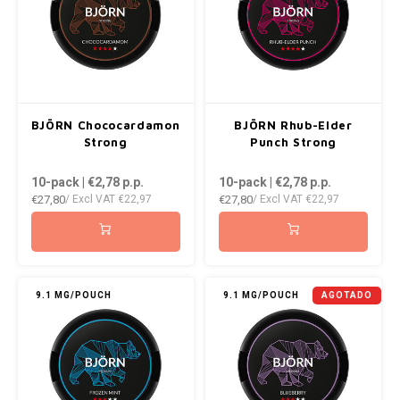
ROYAL WHITE
RUSH
SIBERIA
BJÖRN Chococardamon
BJÖRN Rhub-Elder
SNOBERG
Strong
Punch Strong
10-pack | €2,78
p.p.
10-pack | €2,78
p.p.
SWAG
€27,80
€27,80
/ Excl VAT
€22,97
/ Excl VAT
€22,97
SYX
TAURR
9.1 MG/POUCH
9.1 MG/POUCH
AGOTADO
THOR
VELO