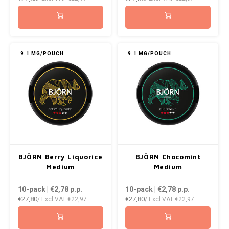
ICEBERG
NOK
INIC
PLN
9.1 MG/POUCH
9.1 MG/POUCH
K#RWA
QAR
KELLY WHITE
RON
KICK
SGD
KILLA
SKK
BJÖRN Berry Liquorice
BJÖRN Chocomint
KILLA EXCLUSIVE
SIT
Medium
Medium
10-pack | €2,78
p.p.
10-pack | €2,78
p.p.
KILLA MINI
SEK
€27,80
€27,80
/ Excl VAT
€22,97
/ Excl VAT
€22,97
KLINT
AED