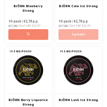
AROMA
ENERGY DRINK
DENSS
BJÖRN Blueberry
BJÖRN Cola Ice Strong
Português
HKD
Strong
BAGZ
HYPNO ENERGY
DENSS
10-pack | €2,78
p.p.
10-pack | €2,78
p.p.
IDR
€27,80
€27,80
/ Excl VAT
€22,97
/ Excl VAT
€22,97
ICEBERG ENERGY
FIX Z
BJORN
INR
Agotado
KURWA ENERGY
HYPN
CAMO
JPY
POP ENERGY
ICEBE
19.5 MG/POUCH
19.5 MG/POUCH
CHAINPOP
BRL
R4VE ENERGY
KLINT
CLEW
BGN
REBEL ENERGY
KURW
COCO
HRK
WAKEY
POP 
CUBA
DKK
X-BOOSTER
R4VE 
BJÖRN Berry Liquorice
BJÖRN Lush Ice Strong
DENSSI
EEK
Strong