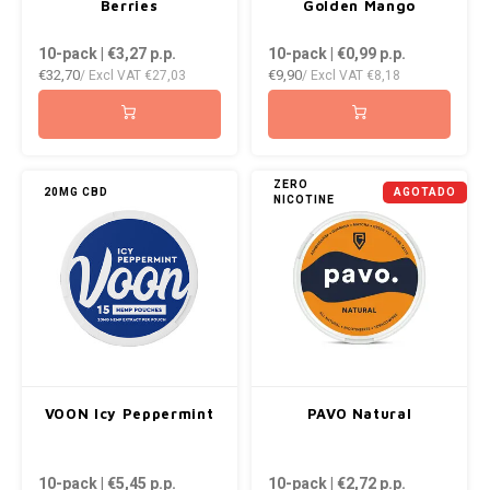
Berries
Golden Mango
10-pack | €3,27
p.p.
10-pack | €0,99
p.p.
€32,70
€9,90
/ Excl VAT
€27,03
/ Excl VAT
€8,18
ZERO
20MG CBD
AGOTADO
NICOTINE
VOON Icy Peppermint
PAVO Natural
10-pack | €5,45
p.p.
10-pack | €2,72
p.p.