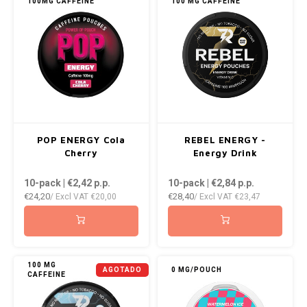
100MG CAFFEINE
100 MG CAFFEINE
POP ENERGY Cola
REBEL ENERGY -
Cherry
Energy Drink
10-pack | €2,42
p.p.
10-pack | €2,84
p.p.
€24,20
€28,40
/ Excl VAT
€20,00
/ Excl VAT
€23,47
100 MG
AGOTADO
0 MG/POUCH
CAFFEINE