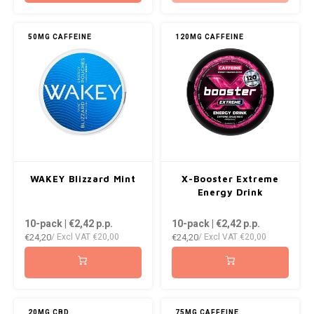
50MG CAFFEINE
120MG CAFFEINE
WAKEY Blizzard Mint
X-Booster Extreme
Energy Drink
10-pack | €2,42
p.p.
10-pack | €2,42
p.p.
€24,20
€24,20
/ Excl VAT
€20,00
/ Excl VAT
€20,00
20MG CBD
75MG CAFFEINE