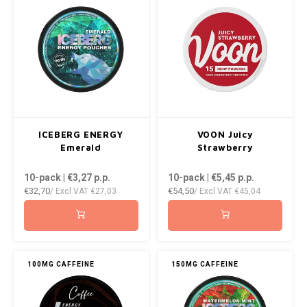
NOR
NOTO
PABLO
PABLO EXCLUSIVE
ICEBERG ENERGY
VOON Juicy
Emerald
Strawberry
PABLO GOLD
10-pack | €3,27
p.p.
10-pack | €5,45
p.p.
PABLO MINI
€32,70
€54,50
/ Excl VAT
€27,03
/ Excl VAT
€45,04
R4VE
REBEL
100MG CAFFEINE
150MG CAFFEINE
ROYAL WHITE