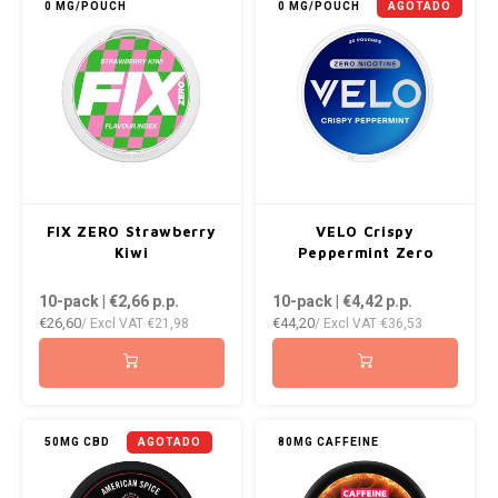
0 MG/POUCH
0 MG/POUCH
AGOTADO
FIX ZERO Strawberry
VELO Crispy
Kiwi
Peppermint Zero
10-pack | €2,66
p.p.
10-pack | €4,42
p.p.
€26,60
€44,20
/ Excl VAT
€21,98
/ Excl VAT
€36,53
50MG CBD
AGOTADO
80MG CAFFEINE