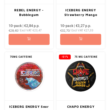
REBEL ENERGY -
ICEBERG ENERGY
Bubblegum
Strawberry Mango
10-pack | €2,84
p.p.
10-pack | €3,27
p.p.
€28,40
€32,70
/ Excl VAT
€23,47
/ Excl VAT
€27,03
75MG CAFFEINE
-51%
75 MG CAFFEINE
ICEBERG ENERGY Sour
CHAPO ENERGY