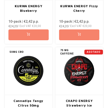
AROMA
ENERGY DRINK
DENSS
KURWA ENERGY
KURWA ENERGY Fizzy
Português
HKD
Blueberry
Cherry
BAGZ
HYPNO ENERGY
DENSS
10-pack | €2,42
p.p.
10-pack | €2,42
p.p.
IDR
€24,20
€24,20
/ Excl VAT
€20,00
/ Excl VAT
€20,00
BJORN
ICEBERG ENERGY
FIX Z
INR
CAMO
KURWA ENERGY
HYPN
JPY
CHAINPOP
POP ENERGY
ICEBE
75 MG
50MG CBD
AGOTADO
CAFFEINE
BRL
CLEW
R4VE ENERGY
KLINT
BGN
COCO
REBEL ENERGY
KURW
HRK
CUBA
WAKEY
POP 
DKK
DENSSI
X-BOOSTER
R4VE 
Cannadips Tangy
CHAPO ENERGY
EEK
Citrus 50mg
Strawberry Ice