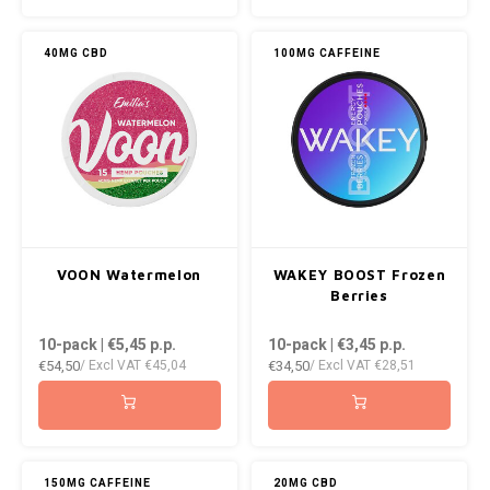
KUMA
40MG CBD
100MG CAFFEINE
LOOP
MAGGIE
MAF
MAVERICK
VOON Watermelon
WAKEY BOOST Frozen
Berries
MYNT
10-pack | €5,45
p.p.
10-pack | €3,45
p.p.
€54,50
€34,50
NEAFS
/ Excl VAT
€45,04
/ Excl VAT
€28,51
NICS
NOIS
150MG CAFFEINE
20MG CBD