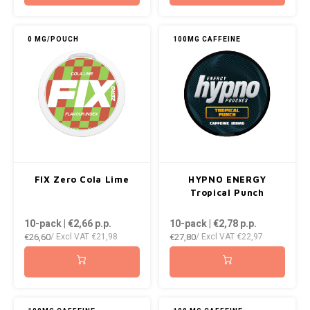
0 MG/POUCH
100MG CAFFEINE
FIX Zero Cola Lime
HYPNO ENERGY
Tropical Punch
10-pack | €2,66
p.p.
10-pack | €2,78
p.p.
€26,60
€27,80
/ Excl VAT
€21,98
/ Excl VAT
€22,97