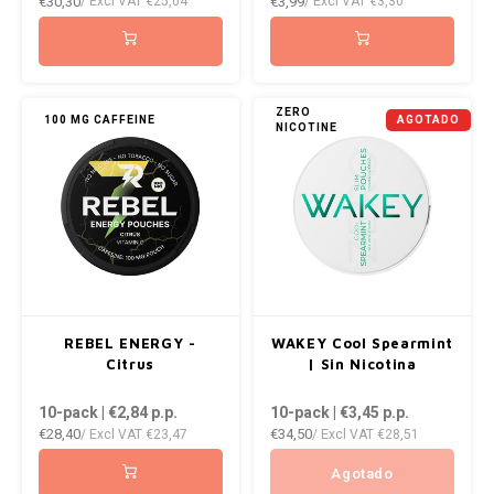
€30,30
€3,99
/ Excl VAT
€25,04
/ Excl VAT
€3,30
ZERO
100 MG CAFFEINE
AGOTADO
NICOTINE
REBEL ENERGY -
WAKEY Cool Spearmint
Citrus
| Sin Nicotina
10-pack | €2,84
p.p.
10-pack | €3,45
p.p.
€28,40
€34,50
/ Excl VAT
€23,47
/ Excl VAT
€28,51
Agotado