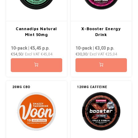
Cannadips Natural
X-Booster Energy
Mint 50mg
Drink
10-pack | €5,45
p.p.
10-pack | €3,03
p.p.
€54,50
€30,30
/ Excl VAT
€45,04
/ Excl VAT
€25,04
20MG CBD
120MG CAFFEINE