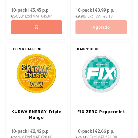
DOPE
VELO
10-pack | €5,45
p.p.
10-pack | €0,99
p.p.
HUF
€54,50
€9,90
/ Excl VAT
€45,04
/ Excl VAT
€8,18
DOSH
WAKE
ISK
Agotado
FEDRS
X-BO
ILS
FIX
100MG CAFFEINE
0 MG/POUCH
KRW
GARANT
LVL
GARANT PRIME
LTL
GLITCH
MAD
GOAT
KURWA ENERGY Triple
FIX ZERO Peppermint
TRY
Mango
GREATEST
10-pack | €2,42
p.p.
10-pack | €2,66
p.p.
NZD
€24,20
€26,60
/ Excl VAT
€20,00
/ Excl VAT
€21,98
ICEBERG