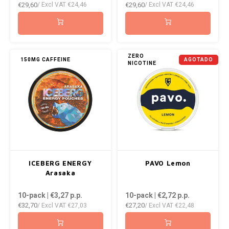
€29,60
€29,60
/ Excl VAT
€24,46
/ Excl VAT
€24,46
ZERO
150MG CAFFEINE
AGOTADO
NICOTINE
ICEBERG ENERGY
PAVO Lemon
Arasaka
10-pack | €3,27
p.p.
10-pack | €2,72
p.p.
€32,70
€27,20
/ Excl VAT
€27,03
/ Excl VAT
€22,48