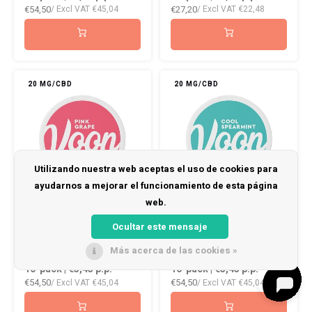
€54,50
€27,20
/ Excl VAT
€45,04
/ Excl VAT
€22,48
20 MG/CBD
20 MG/CBD
Utilizando nuestra web aceptas el uso de cookies para
ayudarnos a mejorar el funcionamiento de esta página
web.
VOON Pink Grape
VOON Cool Spearmint
Ocultar este mensaje
Más acerca de las cookies »
10-pack | €5,45
p.p.
10-pack | €5,45
p.p.
€54,50
€54,50
/ Excl VAT
€45,04
/ Excl VAT
€45,04