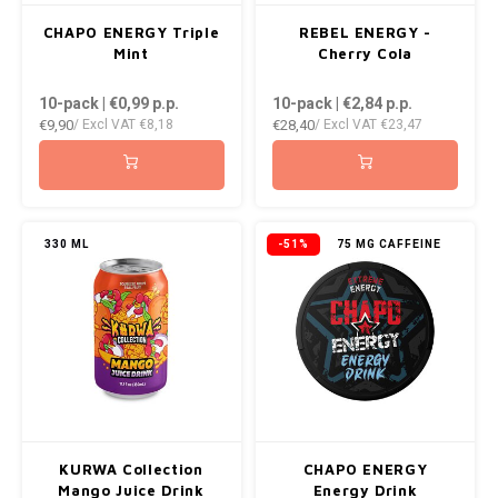
CHAPO ENERGY Triple
REBEL ENERGY -
Mint
Cherry Cola
10-pack | €0,99
p.p.
10-pack | €2,84
p.p.
€9,90
€28,40
/ Excl VAT
€8,18
/ Excl VAT
€23,47
330 ML
-51%
75 MG CAFFEINE
KURWA Collection
CHAPO ENERGY
Mango Juice Drink
Energy Drink