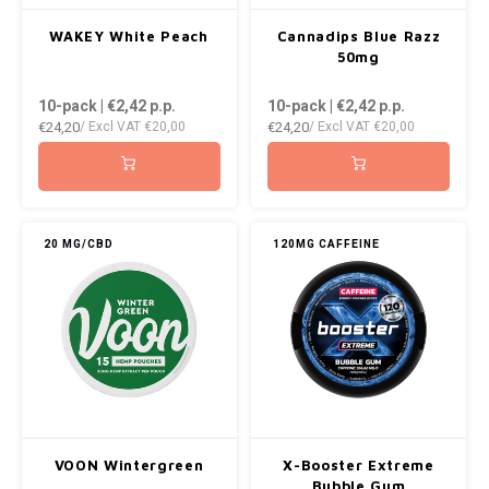
WAKEY White Peach
Cannadips Blue Razz
50mg
10-pack | €2,42
p.p.
10-pack | €2,42
p.p.
€24,20
€24,20
/ Excl VAT
€20,00
/ Excl VAT
€20,00
20 MG/CBD
120MG CAFFEINE
VOON Wintergreen
X-Booster Extreme
Bubble Gum