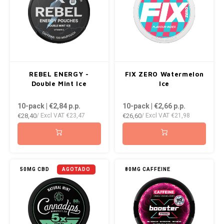
REBEL ENERGY -
FIX ZERO Watermelon
Double Mint Ice
Ice
10-pack | €2,84
p.p.
10-pack | €2,66
p.p.
€28,40
€26,60
/ Excl VAT
€23,47
/ Excl VAT
€21,98
50MG CBD
AGOTADO
80MG CAFFEINE