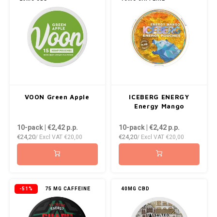
VOON Green Apple
ICEBERG ENERGY
Energy Mango
10-pack | €2,42
p.p.
10-pack | €2,42
p.p.
€24,20
€24,20
/ Excl VAT
€20,00
/ Excl VAT
€20,00
-51%
75 MG CAFFEINE
40MG CBD