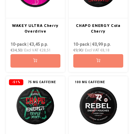
WHITE FOX
XQS
WAKEY ULTRA Cherry
CHAPO ENERGY Cola
Overdrive
Cherry
ZEUS
10-pack | €3,45
p.p.
10-pack | €0,99
p.p.
€34,50
€9,90
/ Excl VAT
€28,51
/ Excl VAT
€8,18
-51%
75 MG CAFFEINE
100 MG CAFFEINE