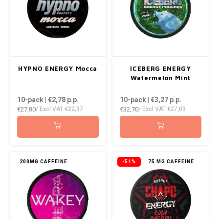
RUSH
SIBERIA
SNOBERG
HYPNO ENERGY Mocca
ICEBERG ENERGY
Watermelon Mint
SWAG
10-pack | €2,78
p.p.
10-pack | €3,27
p.p.
SYX
€27,80
€32,70
/ Excl VAT
€22,97
/ Excl VAT
€27,03
TAURR
THOR
200MG CAFFEINE
-51%
75 MG CAFFEINE
VELO
WHITE GOLD