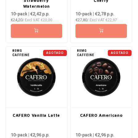
Strawberry
Cherry
Watermelon
10-pack | €2,42
p.p.
10-pack | €2,78
p.p.
€24,20
€27,80
/ Excl VAT
€20,00
/ Excl VAT
€22,97
80MG
80MG
AGOTADO
AGOTADO
CAFFEINE
CAFFEINE
CAFERO Vanilla Latte
CAFERO Americano
10-pack | €2,96
p.p.
10-pack | €2,96
p.p.