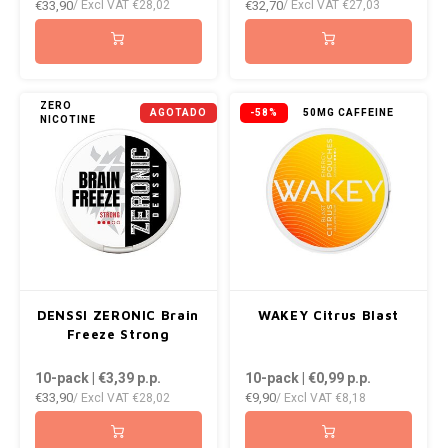
€33,90
€32,70
/ Excl VAT
€28,02
/ Excl VAT
€27,03
ZERO
AGOTADO
-58%
50MG CAFFEINE
NICOTINE
DENSSI ZERONIC Brain
WAKEY Citrus Blast
Freeze Strong
10-pack | €3,39
p.p.
10-pack | €0,99
p.p.
€33,90
€9,90
/ Excl VAT
€28,02
/ Excl VAT
€8,18