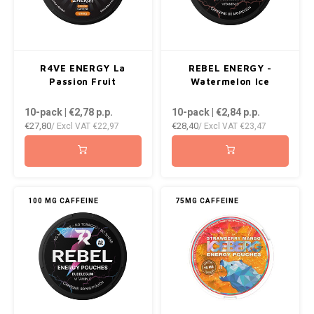
R4VE ENERGY La
REBEL ENERGY -
Passion Fruit
Watermelon Ice
10-pack | €2,78
p.p.
10-pack | €2,84
p.p.
€27,80
€28,40
/ Excl VAT
€22,97
/ Excl VAT
€23,47
100 MG CAFFEINE
75MG CAFFEINE