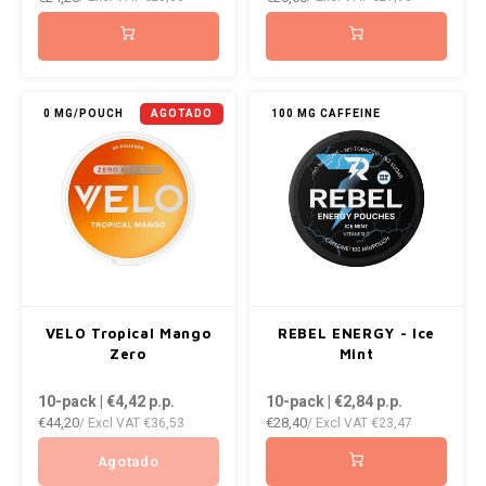
NOK
INIC
PLN
K#RWA
0 MG/POUCH
AGOTADO
100 MG CAFFEINE
QAR
KELLY WHITE
RON
KICK
SGD
KILLA
SKK
KILLA EXCLUSIVE
VELO Tropical Mango
REBEL ENERGY - Ice
SIT
Zero
Mint
KILLA MINI
10-pack | €4,42
p.p.
10-pack | €2,84
p.p.
SEK
€44,20
€28,40
/ Excl VAT
€36,53
/ Excl VAT
€23,47
KLINT
AED
Agotado
KRATOS