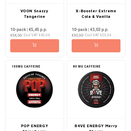
VOON Snazzy
X-Booster Extreme
Tangerine
Cola & Vanilla
10-pack | €5,45
p.p.
10-pack | €3,03
p.p.
€54,50
€30,30
/ Excl VAT
€45,04
/ Excl VAT
€25,04
100MG CAFFEINE
80 MG CAFFEINE
POP ENERGY
R4VE ENERGY Merry