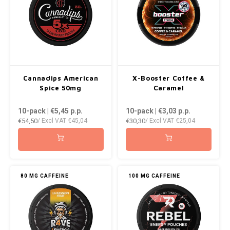
Cannadips American
X-Booster Coffee &
Spice 50mg
Caramel
10-pack | €5,45
p.p.
10-pack | €3,03
p.p.
€54,50
€30,30
/ Excl VAT
€45,04
/ Excl VAT
€25,04
80 MG CAFFEINE
100 MG CAFFEINE