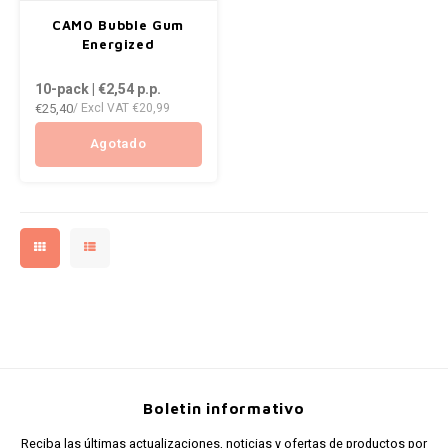
AROMA
ENERGY DRINK
CAMO Bubble Gum
Português
HKD
DENSS
Energized
BAGZ
HYPNO ENERGY
10-pack | €2,54
p.p.
IDR
DENSS
€25,40
/ Excl VAT
€20,99
BJORN
ICEBERG ENERGY
INR
FIX Z
Agotado
CAMO
KURWA ENERGY
JPY
HYPN
CHAINPOP
POP ENERGY
BRL
ICEBE
CLEW
R4VE ENERGY
BGN
KLINT
COCO
REBEL ENERGY
HRK
KURW
CUBA
WAKEY
DKK
POP 
DENSSI
X-BOOSTER
Boletin informativo
EEK
R4VE 
Reciba las últimas actualizaciones, noticias y ofertas de productos por