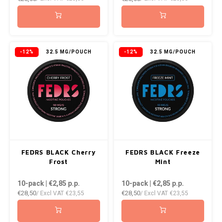
ICEBERG
NOK
INIC
PLN
-12%
32.5 MG/POUCH
-12%
32.5 MG/POUCH
K#RWA
QAR
KELLY WHITE
RON
KICK
SGD
KILLA
SKK
FEDRS BLACK Cherry
FEDRS BLACK Freeze
KILLA EXCLUSIVE
SIT
Frost
Mint
10-pack | €2,85
p.p.
10-pack | €2,85
p.p.
KILLA MINI
SEK
€28,50
€28,50
/ Excl VAT
€23,55
/ Excl VAT
€23,55
KLINT
AED