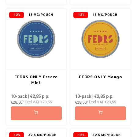
KRATOS
-12%
13 MG/POUCH
-12%
13 MG/POUCH
KUMA
LOOP
MAGGIE
MAF
FEDRS ONLY Freeze
FEDRS ONLY Mango
MAVERICK
Mint
10-pack | €2,85
p.p.
10-pack | €2,85
p.p.
MYNT
€28,50
€28,50
/ Excl VAT
€23,55
/ Excl VAT
€23,55
NEAFS
NICS
-12%
32.5 MG/POUCH
-12%
32.5 MG/POUCH