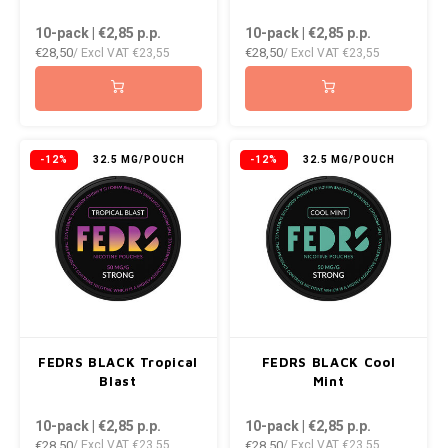
DOPE
VELO
10-pack | €2,85
p.p.
10-pack | €2,85
p.p.
HUF
€28,50
€28,50
/ Excl VAT
€23,55
/ Excl VAT
€23,55
DOSH
WAKE
ISK
X-BO
FEDRS
ILS
-12%
32.5 MG/POUCH
-12%
32.5 MG/POUCH
FIX
KRW
GARANT
LVL
GARANT PRIME
LTL
GLITCH
MAD
FEDRS BLACK Tropical
FEDRS BLACK Cool
GOAT
TRY
Blast
Mint
10-pack | €2,85
p.p.
10-pack | €2,85
p.p.
GREATEST
NZD
€28,50
€28,50
/ Excl VAT
€23,55
/ Excl VAT
€23,55