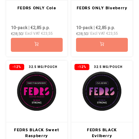
AROMA
ENERGY DRINK
DENSS
FEDRS ONLY Cola
FEDRS ONLY Blueberry
Português
HKD
BAGZ
HYPNO ENERGY
DENSS
10-pack | €2,85
p.p.
10-pack | €2,85
p.p.
IDR
€28,50
€28,50
/ Excl VAT
€23,55
/ Excl VAT
€23,55
BJORN
ICEBERG ENERGY
FIX Z
INR
CAMO
KURWA ENERGY
HYPN
JPY
CHAINPOP
POP ENERGY
ICEBE
-12%
32.5 MG/POUCH
-12%
32.5 MG/POUCH
BRL
CLEW
R4VE ENERGY
KLINT
BGN
COCO
REBEL ENERGY
KURW
HRK
CUBA
WAKEY
POP 
DKK
DENSSI
X-BOOSTER
R4VE 
FEDRS BLACK Sweet
FEDRS BLACK
EEK
Raspberry
Evilberry