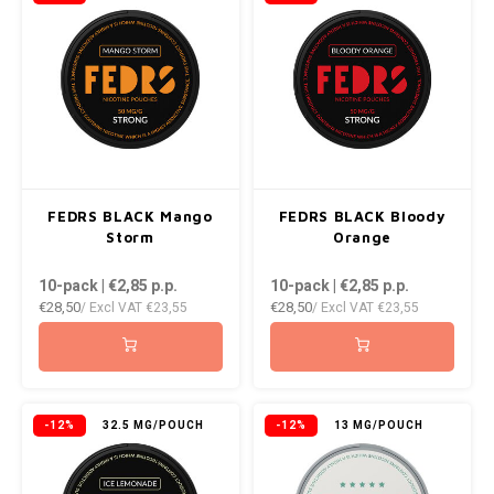
NOIS
NOR
NOTO
PABLO
FEDRS BLACK Mango
FEDRS BLACK Bloody
PABLO EXCLUSIVE
Storm
Orange
10-pack | €2,85
p.p.
10-pack | €2,85
p.p.
PABLO GOLD
€28,50
€28,50
/ Excl VAT
€23,55
/ Excl VAT
€23,55
PABLO MINI
R4VE
-12%
32.5 MG/POUCH
-12%
13 MG/POUCH
REBEL