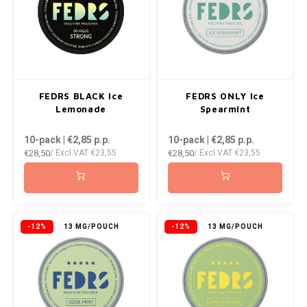
ROYAL WHITE
RUSH
SIBERIA
FEDRS BLACK Ice
FEDRS ONLY Ice
SNOBERG
Lemonade
Spearmint
10-pack | €2,85
p.p.
10-pack | €2,85
p.p.
SWAG
€28,50
€28,50
/ Excl VAT
€23,55
/ Excl VAT
€23,55
SYX
TAURR
-12%
13 MG/POUCH
-12%
13 MG/POUCH
THOR
VELO