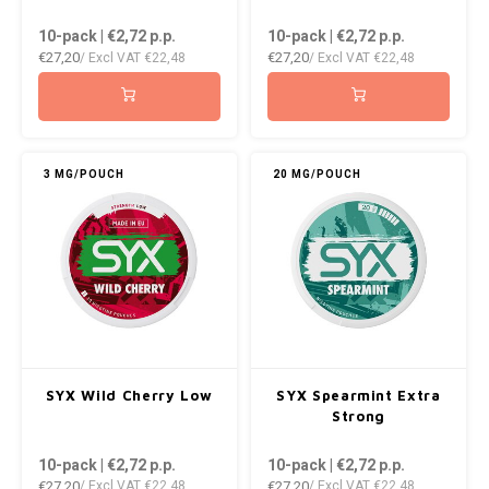
DOPE
VELO
10-pack | €2,72
p.p.
10-pack | €2,72
p.p.
HUF
€27,20
€27,20
/ Excl VAT
€22,48
/ Excl VAT
€22,48
DOSH
WAKE
ISK
FEDRS
X-BO
ILS
FIX
3 MG/POUCH
20 MG/POUCH
KRW
GARANT
LVL
GARANT PRIME
LTL
GLITCH
MAD
GOAT
SYX Wild Cherry Low
SYX Spearmint Extra
TRY
Strong
GREATEST
10-pack | €2,72
p.p.
10-pack | €2,72
p.p.
NZD
€27,20
€27,20
/ Excl VAT
€22,48
/ Excl VAT
€22,48
ICEBERG