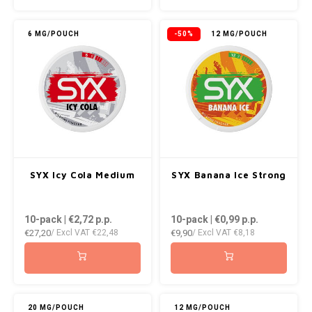
KUMA
6 MG/POUCH
-50%
12 MG/POUCH
LOOP
MAGGIE
MAF
MAVERICK
SYX Icy Cola Medium
SYX Banana Ice Strong
MYNT
10-pack | €2,72
p.p.
10-pack | €0,99
p.p.
€27,20
€9,90
NEAFS
/ Excl VAT
€22,48
/ Excl VAT
€8,18
NICS
NOIS
20 MG/POUCH
12 MG/POUCH