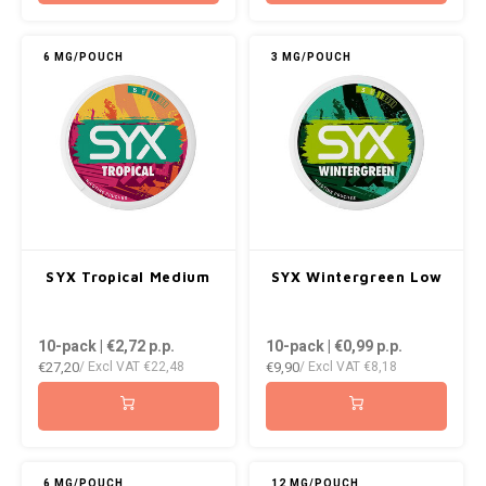
6 MG/POUCH
3 MG/POUCH
SYX Tropical Medium
SYX Wintergreen Low
10-pack | €2,72
p.p.
10-pack | €0,99
p.p.
€27,20
€9,90
/ Excl VAT
€22,48
/ Excl VAT
€8,18
6 MG/POUCH
12 MG/POUCH