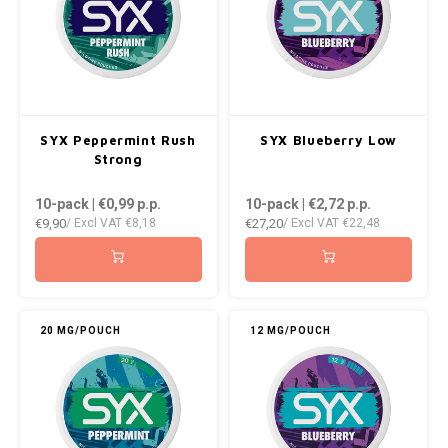
RUSH
SIBERIA
SNOBERG
SYX Peppermint Rush
SYX Blueberry Low
Strong
SWAG
10-pack | €0,99
p.p.
10-pack | €2,72
p.p.
€9,90
€27,20
/ Excl VAT
€8,18
/ Excl VAT
€22,48
SYX
TAURR
20 MG/POUCH
12 MG/POUCH
THOR
VELO