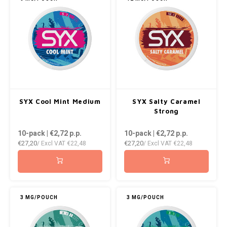
SYX Cool Mint Medium
SYX Salty Caramel
Strong
10-pack | €2,72
p.p.
10-pack | €2,72
p.p.
€27,20
€27,20
/ Excl VAT
€22,48
/ Excl VAT
€22,48
3 MG/POUCH
3 MG/POUCH