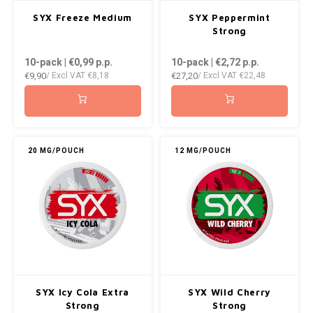
AROMA
ENERGY DRINK
DENSS
SYX Freeze Medium
SYX Peppermint
Português
HKD
Strong
BAGZ
HYPNO ENERGY
DENSS
10-pack | €0,99
p.p.
10-pack | €2,72
p.p.
IDR
€9,90
€27,20
/ Excl VAT
€8,18
/ Excl VAT
€22,48
BJORN
ICEBERG ENERGY
FIX Z
INR
CAMO
KURWA ENERGY
HYPN
JPY
CHAINPOP
POP ENERGY
ICEBE
20 MG/POUCH
12 MG/POUCH
BRL
CLEW
R4VE ENERGY
KLINT
BGN
COCO
REBEL ENERGY
KURW
HRK
CUBA
WAKEY
POP 
DKK
DENSSI
X-BOOSTER
R4VE 
SYX Icy Cola Extra
SYX Wild Cherry
EEK
Strong
Strong