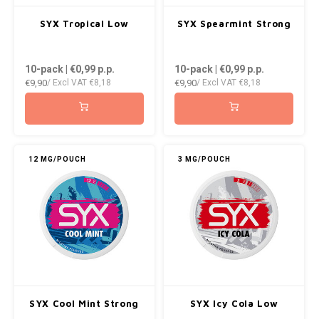
SYX Tropical Low
SYX Spearmint Strong
10-pack | €0,99
p.p.
10-pack | €0,99
p.p.
€9,90
€9,90
/ Excl VAT
€8,18
/ Excl VAT
€8,18
12 MG/POUCH
3 MG/POUCH
SYX Cool Mint Strong
SYX Icy Cola Low