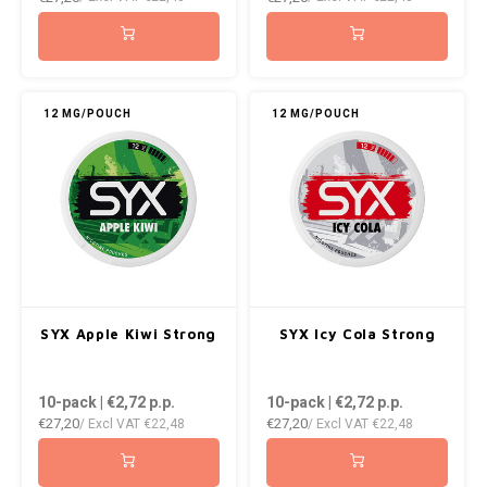
NOK
INIC
PLN
K#RWA
12 MG/POUCH
12 MG/POUCH
QAR
KELLY WHITE
RON
KICK
SGD
KILLA
SKK
KILLA EXCLUSIVE
SYX Apple Kiwi Strong
SYX Icy Cola Strong
SIT
KILLA MINI
10-pack | €2,72
p.p.
10-pack | €2,72
p.p.
SEK
€27,20
€27,20
/ Excl VAT
€22,48
/ Excl VAT
€22,48
KLINT
AED
KRATOS