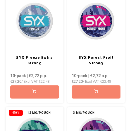
NOR
NOTO
PABLO
PABLO EXCLUSIVE
SYX Freeze Extra
SYX Forest Fruit
Strong
Strong
PABLO GOLD
10-pack | €2,72
p.p.
10-pack | €2,72
p.p.
PABLO MINI
€27,20
€27,20
/ Excl VAT
€22,48
/ Excl VAT
€22,48
R4VE
REBEL
-50%
12 MG/POUCH
3 MG/POUCH
ROYAL WHITE