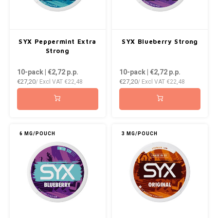
WHITE GOLD
WHITE FOX
SYX Peppermint Extra
SYX Blueberry Strong
XQS
Strong
ZEUS
10-pack | €2,72
p.p.
10-pack | €2,72
p.p.
€27,20
€27,20
/ Excl VAT
€22,48
/ Excl VAT
€22,48
6 MG/POUCH
3 MG/POUCH