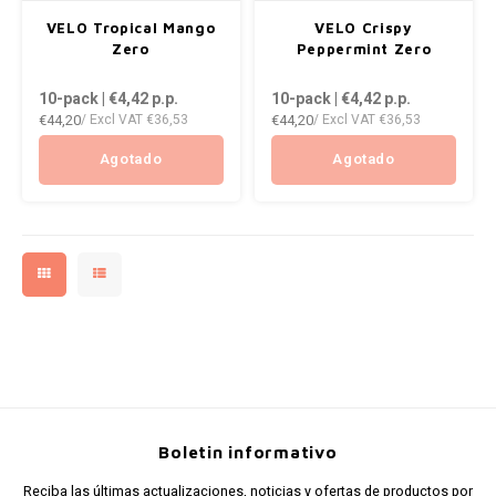
AROMA
ENERGY DRINK
DENSS
VELO Tropical Mango
VELO Crispy
Português
HKD
Zero
Peppermint Zero
BAGZ
HYPNO ENERGY
DENSS
10-pack | €4,42
p.p.
10-pack | €4,42
p.p.
IDR
€44,20
€44,20
/ Excl VAT
€36,53
/ Excl VAT
€36,53
BJORN
ICEBERG ENERGY
FIX Z
INR
Agotado
Agotado
CAMO
KURWA ENERGY
HYPN
JPY
CHAINPOP
POP ENERGY
ICEBE
BRL
CLEW
R4VE ENERGY
KLINT
BGN
COCO
REBEL ENERGY
KURW
HRK
CUBA
WAKEY
POP 
DKK
DENSSI
X-BOOSTER
R4VE 
Boletin informativo
EEK
Reciba las últimas actualizaciones, noticias y ofertas de productos por