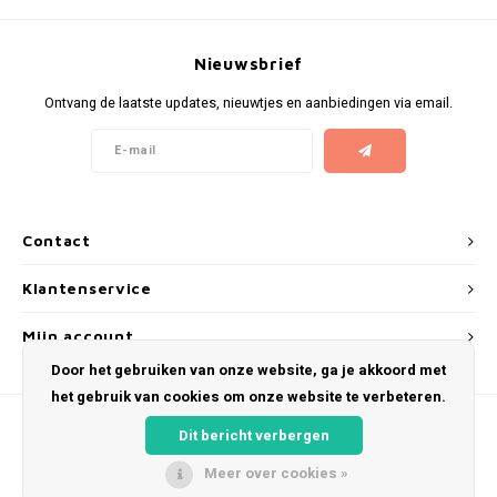
KUMA
Nieuwsbrief
LOOP
Ontvang de laatste updates, nieuwtjes en aanbiedingen via email.
MAGGIE
MAF
Contact
MAVERICK
Klantenservice
MYNT
Mijn account
Door het gebruiken van onze website, ga je akkoord met
NEAFS
het gebruik van cookies om onze website te verbeteren.
NICS
Dit bericht verbergen
Meer over cookies »
NOIS
© Copyright 2026 Snus Farmer - Theme by
Shopmonkey