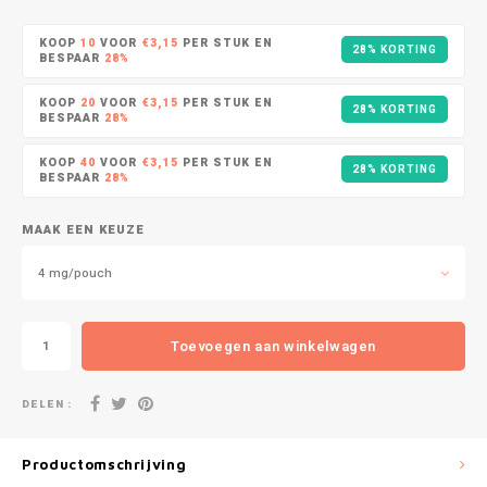
DOPE
VELO
HUF
KOOP
10
VOOR
€3,15
PER STUK EN
28% KORTING
DOSH
WAKE
BESPAAR
28%
ISK
KOOP
20
VOOR
€3,15
PER STUK EN
28% KORTING
FEDRS
X-BO
BESPAAR
28%
ILS
KOOP
40
VOOR
€3,15
PER STUK EN
FIX
28% KORTING
BESPAAR
28%
KRW
GARANT
MAAK EEN KEUZE
LVL
GARANT PRIME
4 mg/pouch
LTL
GLITCH
Toevoegen aan winkelwagen
MAD
GOAT
DELEN :
TRY
GREATEST
NZD
Productomschrijving
ICEBERG