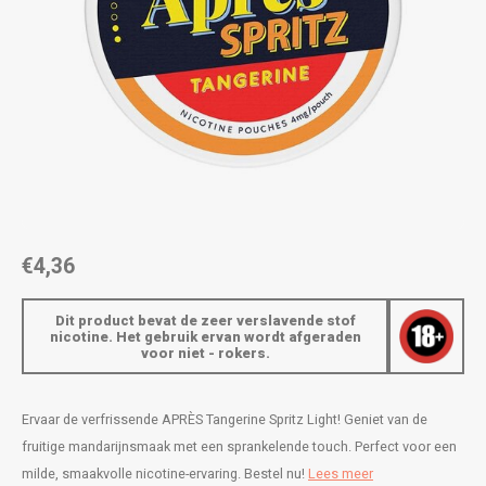
AROMA
ENERGY DRINK
DENSS
Português
HKD
BAGZ
HYPNO ENERGY
DENSS
IDR
BJORN
ICEBERG ENERGY
FIX Z
INR
CAMO
KURWA ENERGY
HYPN
JPY
CHAINPOP
POP ENERGY
ICEBE
BRL
€4,36
CLEW
R4VE ENERGY
KLINT
BGN
Dit product bevat de zeer verslavende stof
COCO
REBEL ENERGY
KURW
nicotine. Het gebruik ervan wordt afgeraden
voor niet - rokers.
HRK
CUBA
WAKEY
POP 
DKK
Ervaar de verfrissende APRÈS Tangerine Spritz Light! Geniet van de
DENSSI
X-BOOSTER
R4VE 
fruitige mandarijnsmaak met een sprankelende touch. Perfect voor een
EEK
milde, smaakvolle nicotine-ervaring. Bestel nu!
Lees meer