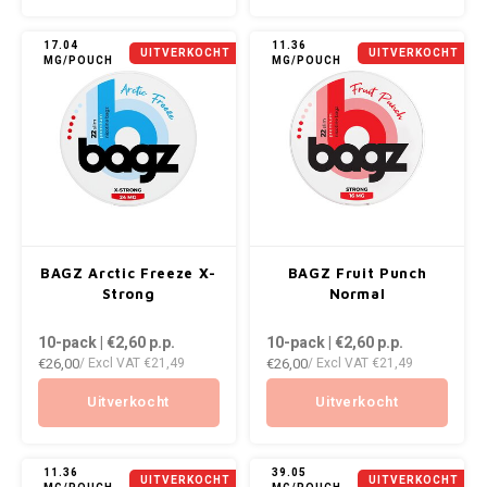
KRATOS
17.04
11.36
UITVERKOCHT
UITVERKOCHT
MG/POUCH
MG/POUCH
KUMA
LOOP
MAGGIE
MAF
BAGZ Arctic Freeze X-
BAGZ Fruit Punch
MAVERICK
Strong
Normal
10-pack | €2,60
p.p.
10-pack | €2,60
p.p.
MYNT
€26,00
€26,00
/ Excl VAT
€21,49
/ Excl VAT
€21,49
NEAFS
Uitverkocht
Uitverkocht
NICS
11.36
39.05
UITVERKOCHT
UITVERKOCHT