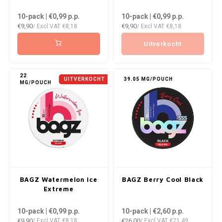
VELO
10-pack | €0,99
p.p.
10-pack | €0,99
p.p.
DOPE
HUF
€9,90
€9,90
/ Excl VAT
€8,18
/ Excl VAT
€8,18
WAKE
DOSH
ISK
Uitverkocht
X-BO
FEDRS
ILS
22
UITVERKOCHT
39.05 MG/POUCH
MG/POUCH
FIX
KRW
GARANT
LVL
GARANT PRIME
LTL
GLITCH
MAD
BAGZ Watermelon ice
BAGZ Berry Cool Black
GOAT
TRY
Extreme
10-pack | €0,99
p.p.
10-pack | €2,60
p.p.
GREATEST
NZD
€9,90
€26,00
/ Excl VAT
€8,18
/ Excl VAT
€21,49