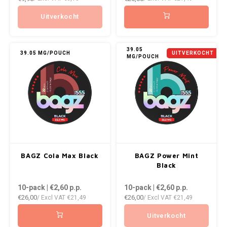
ICEBERG
NOK
Uitverkocht
INIC
PLN
39.05
39.05 MG/POUCH
UITVERKOCHT
MG/POUCH
K#RWA
QAR
KELLY WHITE
RON
KICK
SGD
KILLA
SKK
BAGZ Cola Max Black
BAGZ Power Mint
KILLA EXCLUSIVE
SIT
Black
10-pack | €2,60
p.p.
10-pack | €2,60
p.p.
KILLA MINI
SEK
€26,00
€26,00
/ Excl VAT
€21,49
/ Excl VAT
€21,49
KLINT
AED
Uitverkocht