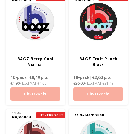
MG/POUCH
MG/POUCH
NOIS
NOR
NOTO
PABLO
BAGZ Berry Cool
BAGZ Fruit Punch
PABLO EXCLUSIVE
Normal
Black
10-pack | €0,49
p.p.
10-pack | €2,60
p.p.
PABLO GOLD
€4,90
€26,00
/ Excl VAT
€4,05
/ Excl VAT
€21,49
PABLO MINI
Uitverkocht
Uitverkocht
R4VE
11.36
UITVERKOCHT
11.36 MG/POUCH
MG/POUCH
REBEL