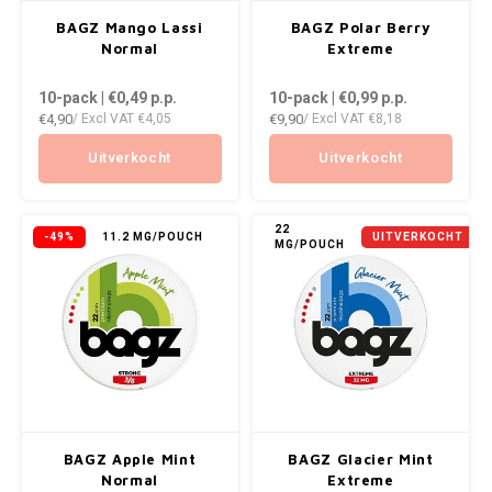
AROMA
ENERGY DRINK
DENSS
BAGZ Mango Lassi
BAGZ Polar Berry
Português
HKD
Normal
Extreme
HYPNO ENERGY
DENSS
BAGZ
10-pack | €0,49
p.p.
10-pack | €0,99
p.p.
IDR
€4,90
€9,90
/ Excl VAT
€4,05
/ Excl VAT
€8,18
ICEBERG ENERGY
FIX Z
BJORN
INR
Uitverkocht
Uitverkocht
KURWA ENERGY
HYPN
CAMO
JPY
POP ENERGY
ICEBE
22
-49%
11.2 MG/POUCH
UITVERKOCHT
MG/POUCH
CHAINPOP
BRL
R4VE ENERGY
KLINT
CLEW
BGN
REBEL ENERGY
KURW
COCO
HRK
WAKEY
POP 
CUBA
DKK
X-BOOSTER
R4VE 
BAGZ Apple Mint
BAGZ Glacier Mint
DENSSI
EEK
Normal
Extreme