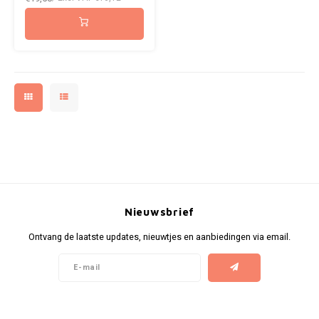
NOK
INIC
PLN
K#RWA
QAR
KELLY WHITE
RON
KICK
SGD
KILLA
SKK
KILLA EXCLUSIVE
Nieuwsbrief
SIT
Ontvang de laatste updates, nieuwtjes en aanbiedingen via email.
KILLA MINI
SEK
KLINT
AED
KRATOS