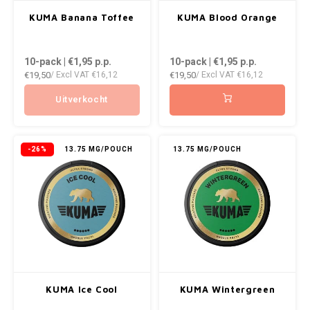
AROMA
ENERGY DRINK
DENSS
KUMA Banana Toffee
KUMA Blood Orange
Português
HKD
BAGZ
HYPNO ENERGY
DENSS
10-pack | €1,95
p.p.
10-pack | €1,95
p.p.
IDR
€19,50
€19,50
/ Excl VAT
€16,12
/ Excl VAT
€16,12
BJORN
ICEBERG ENERGY
FIX Z
INR
Uitverkocht
CAMO
KURWA ENERGY
HYPN
JPY
CHAINPOP
POP ENERGY
ICEBE
-26%
13.75 MG/POUCH
13.75 MG/POUCH
BRL
CLEW
R4VE ENERGY
KLINT
BGN
COCO
REBEL ENERGY
KURW
HRK
CUBA
WAKEY
POP 
DKK
DENSSI
X-BOOSTER
R4VE 
KUMA Ice Cool
KUMA Wintergreen
EEK