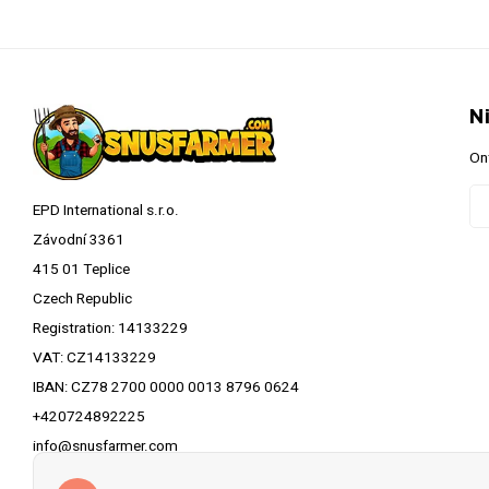
N
On
EPD International s.r.o.
Závodní 3361
415 01 Teplice
Czech Republic
Registration: 14133229
VAT: CZ14133229
IBAN: CZ78 2700 0000 0013 8796 0624
+420724892225
info@snusfarmer.com