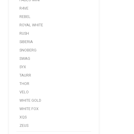
PABLO MINI
R4VE
REBEL
ROYAL WHITE
RUSH
SIBERIA
SNOBERG
SWAG
SYX
TAURR
THOR
VELO
WHITE GOLD
WHITE FOX
XQS
ZEUS