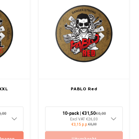
 XXL
PABLO Red
10-pack | €31,50
0,00
€0,00
Excl VAT €26,03
€3,15 p.p.
€0,00