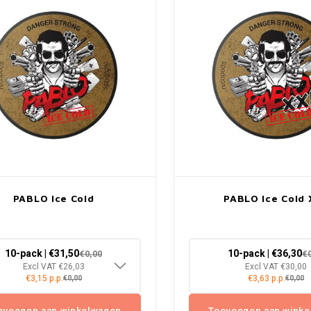
PABLO Ice Cold
PABLO Ice Cold
10-pack | €31,50
10-pack | €36,30
€0,00
€
Excl VAT €26,03
Excl VAT €30,00
€3,15 p.p.
€3,63 p.p.
€0,00
€0,00