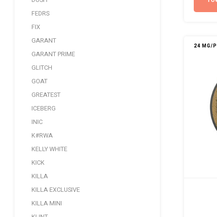
To
DOSH
FEDRS
FIX
GARANT
24 MG/
GARANT PRIME
GLITCH
GOAT
GREATEST
ICEBERG
INIC
K#RWA
KELLY WHITE
KICK
KILLA
KILLA EXCLUSIVE
KILLA MINI