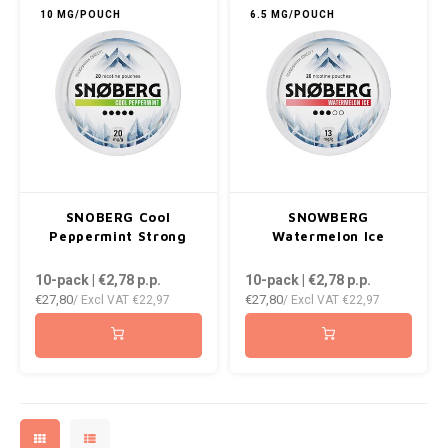
10 MG/POUCH
6.5 MG/POUCH
NOR
NOTO
PABLO
PABLO EXCLUSIVE
SNOBERG Cool
SNOWBERG
PABLO GOLD
Peppermint Strong
Watermelon Ice
PABLO MINI
10-pack | €2,78
p.p.
10-pack | €2,78
p.p.
€27,80
€27,80
/ Excl VAT
€22,97
/ Excl VAT
€22,97
R4VE
REBEL
ROYAL WHITE