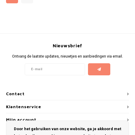
RUSH
SIBERIA
SNOBERG
Nieuwsbrief
Ontvang de laatste updates, nieuwtjes en aanbiedingen via email.
SWAG
SYX
TAURR
Contact
THOR
Klantenservice
Mijn account
VELO
Door het gebruiken van onze website, ga je akkoord met