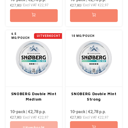
€27,80
€27,80
/ Excl VAT
€22,97
/ Excl VAT
€22,97
NOK
INIC
PLN
K#RWA
6.5
QAR
UITVERKOCHT
10 MG/POUCH
MG/POUCH
KELLY WHITE
RON
KICK
SGD
KILLA
SKK
KILLA EXCLUSIVE
SIT
SNOBERG Double Mint
SNOBERG Double Mint
KILLA MINI
Medium
Strong
SEK
KLINT
10-pack | €2,78
p.p.
10-pack | €2,78
p.p.
€27,80
€27,80
/ Excl VAT
€22,97
/ Excl VAT
€22,97
AED
KRATOS
Uitverkocht