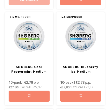
KUMA
6.5 MG/POUCH
6.5 MG/POUCH
LOOP
MAGGIE
MAF
MAVERICK
SNOBERG Cool
SNOBERG Blueberry
MYNT
Peppermint Medium
Ice Medium
NEAFS
10-pack | €2,78
p.p.
10-pack | €2,78
p.p.
€27,80
€27,80
/ Excl VAT
€22,97
/ Excl VAT
€22,97
NICS
NOIS