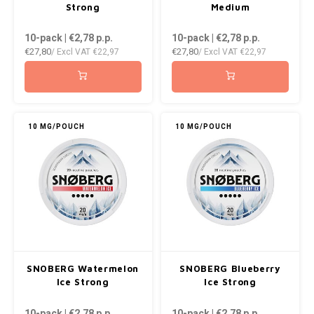
DOPE
VELO
Strong
Medium
HUF
10-pack | €2,78
p.p.
10-pack | €2,78
p.p.
DOSH
WAKE
€27,80
€27,80
/ Excl VAT
€22,97
/ Excl VAT
€22,97
ISK
FEDRS
X-BO
ILS
FIX
KRW
10 MG/POUCH
10 MG/POUCH
GARANT
LVL
GARANT PRIME
LTL
GLITCH
MAD
GOAT
TRY
SNOBERG Watermelon
SNOBERG Blueberry
GREATEST
Ice Strong
Ice Strong
NZD
10-pack | €2,78
p.p.
10-pack | €2,78
p.p.
ICEBERG