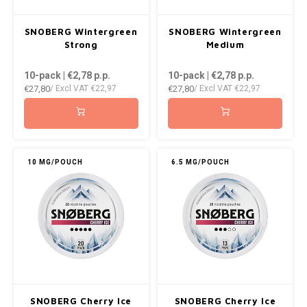
AROMA
ENERGY DRINK
DENSS
Português
HKD
SNOBERG Wintergreen
SNOBERG Wintergreen
BAGZ
HYPNO ENERGY
DENSS
Strong
Medium
IDR
10-pack | €2,78
p.p.
10-pack | €2,78
p.p.
BJORN
ICEBERG ENERGY
FIX Z
€27,80
€27,80
/ Excl VAT
€22,97
/ Excl VAT
€22,97
INR
CAMO
KURWA ENERGY
HYPN
JPY
CHAINPOP
POP ENERGY
ICEBE
BRL
10 MG/POUCH
6.5 MG/POUCH
CLEW
R4VE ENERGY
KLINT
BGN
COCO
REBEL ENERGY
KURW
HRK
CUBA
WAKEY
POP 
DKK
DENSSI
X-BOOSTER
R4VE 
EEK
SNOBERG Cherry Ice
SNOBERG Cherry Ice