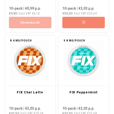
DOPE
VELO
10-pack | €0,99
p.p.
10-pack | €3,03
p.p.
HUF
€9,90
€30,30
/ Excl VAT
€8,18
/ Excl VAT
€25,04
DOSH
WAKE
ISK
Uitverkocht
FEDRS
X-BO
ILS
8.4 MG/POUCH
9.8 MG/POUCH
FIX
KRW
GARANT
LVL
GARANT PRIME
LTL
GLITCH
MAD
FIX Chai Latte
FIX Peppermint
GOAT
TRY
10-pack | €3,03
p.p.
10-pack | €3,03
p.p.
GREATEST
NZD
€30,30
€30,30
/ Excl VAT
€25,04
/ Excl VAT
€25,04