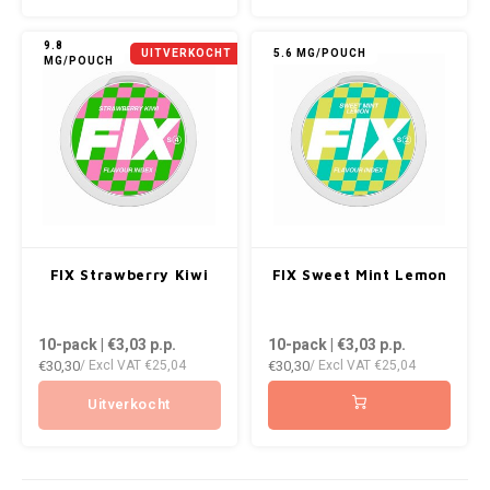
KRATOS
9.8
UITVERKOCHT
5.6 MG/POUCH
MG/POUCH
KUMA
LOOP
MAGGIE
MAF
FIX Strawberry Kiwi
FIX Sweet Mint Lemon
MAVERICK
10-pack | €3,03
p.p.
10-pack | €3,03
p.p.
MYNT
€30,30
€30,30
/ Excl VAT
€25,04
/ Excl VAT
€25,04
NEAFS
Uitverkocht
NICS