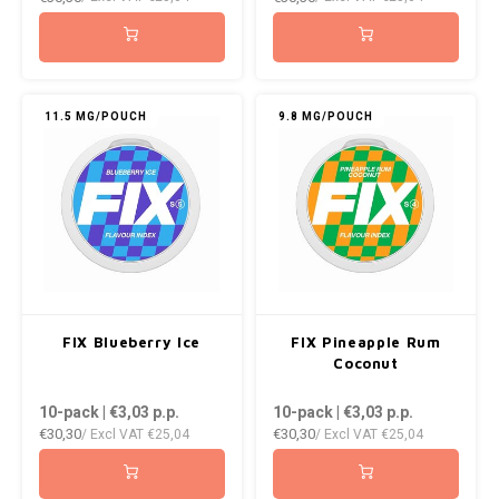
ICEBERG
NOK
INIC
PLN
11.5 MG/POUCH
9.8 MG/POUCH
K#RWA
QAR
KELLY WHITE
RON
KICK
SGD
KILLA
SKK
FIX Blueberry Ice
FIX Pineapple Rum
KILLA EXCLUSIVE
SIT
Coconut
10-pack | €3,03
p.p.
10-pack | €3,03
p.p.
KILLA MINI
SEK
€30,30
€30,30
/ Excl VAT
€25,04
/ Excl VAT
€25,04
KLINT
AED