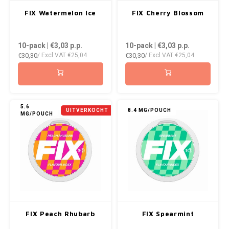
AROMA
ENERGY DRINK
DENSS
FIX Watermelon Ice
FIX Cherry Blossom
Português
HKD
BAGZ
HYPNO ENERGY
DENSS
10-pack | €3,03
p.p.
10-pack | €3,03
p.p.
IDR
€30,30
€30,30
/ Excl VAT
€25,04
/ Excl VAT
€25,04
BJORN
ICEBERG ENERGY
FIX Z
INR
CAMO
KURWA ENERGY
HYPN
JPY
CHAINPOP
POP ENERGY
ICEBE
5.6
UITVERKOCHT
8.4 MG/POUCH
MG/POUCH
BRL
CLEW
R4VE ENERGY
KLINT
BGN
COCO
REBEL ENERGY
KURW
HRK
CUBA
WAKEY
POP 
DKK
DENSSI
X-BOOSTER
R4VE 
FIX Peach Rhubarb
FIX Spearmint
EEK