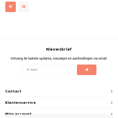
NOIS
NOR
NOTO
PABLO
Nieuwsbrief
PABLO EXCLUSIVE
Ontvang de laatste updates, nieuwtjes en aanbiedingen via email.
PABLO GOLD
PABLO MINI
Contact
R4VE
Klantenservice
REBEL
Mijn account