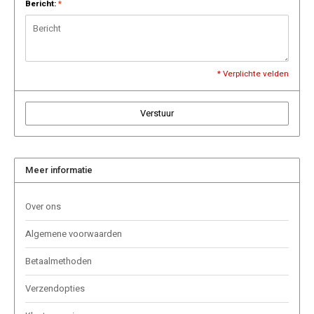
DOPE
VELO
Bericht:
*
HUF
DOSH
WAKE
ISK
FEDRS
X-BO
* Verplichte velden
ILS
FIX
Verstuur
KRW
GARANT
LVL
Meer informatie
GARANT PRIME
LTL
Over ons
GLITCH
MAD
Algemene voorwaarden
GOAT
Betaalmethoden
TRY
GREATEST
Verzendopties
NZD
ICEBERG