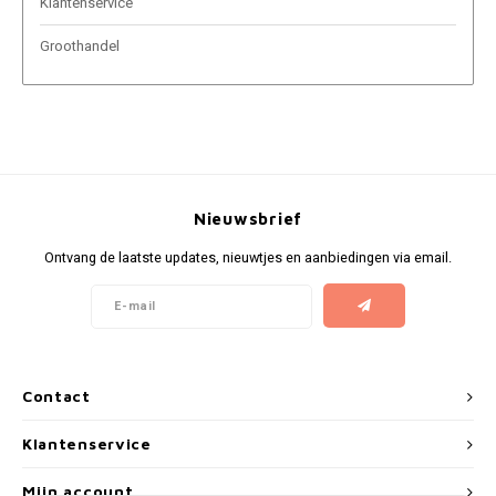
Klantenservice
NOK
Groothandel
INIC
PLN
K#RWA
QAR
KELLY WHITE
RON
KICK
Nieuwsbrief
SGD
Ontvang de laatste updates, nieuwtjes en aanbiedingen via email.
KILLA
SKK
KILLA EXCLUSIVE
SIT
KILLA MINI
Contact
SEK
KLINT
Klantenservice
AED
KRATOS
Mijn account