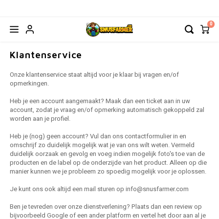
0
Hoofdmenu / nicotinezakjes
Hoofdmenu / accessoires
Hoofdmenu / nicotinevrij
Hoofdmenu / kauwtabak
Hoofdmenu / energy
Hoofdmenu / strips
Hoofdmenu / drops
Hoofdmenu
Hoofdmenu
NICOTINEZAKJES
NICOTINEVRIJ
ACCESSOIRES
KAUWTABAK
ENERGY
STRIPS
Valuta
DROPS
Taal
Klantenservice
Onze klantenservice staat altijd voor je klaar bij vragen en/of
ALLE MERKEN
ALLE MERKEN
ALLE MERKEN
ALLE MERKEN
ALLE MERKEN
ALLE MERKEN
ALLE MERKEN
ALLE
ALLE
opmerkingen.
Nederlands
EUR
Heb je een account aangemaakt? Maak dan een ticket aan in uw
77
SIBERIA
BAGZ ENERGY
ZAKJES
NAKD
ITS RIPS
NAVULBAKJE
BAGZ
CANN
account, zodat je vraag en/of opmerking automatisch gekoppeld zal
worden aan je profiel.
Deutsch
GBP
77 GHOST
CAFERO
CBD/CBG
BAGZ
VOON
Heb je (nog) geen account? Vul dan ons contactformulier in en
English
USD
omschrijf zo duidelijk mogelijk wat je van ons wilt weten. Vermeld
77 FWC
CAMO
VAPES
CAFE
duidelijk oorzaak en gevolg en voeg indien mogelijk foto's toe van de
producten en de label op de onderzijde van het product. Alleen op die
Français
AUD
manier kunnen we je probleem zo spoedig mogelijk voor je oplossen.
ACE
CHAPO ENERGY
DRINKS
CAMO
Je kunt ons ook altijd een mail sturen op
info@snusfarmer.com
Español
CHF
APRÈS
DENSSI ENERGY
CHAP
Ben je tevreden over onze dienstverlening? Plaats dan een review op
bijvoorbeeld Google of een ander platform en vertel het door aan al je
Italiano
CNY