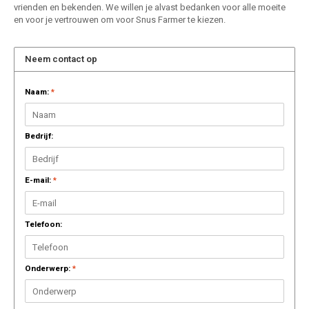
vrienden en bekenden. We willen je alvast bedanken voor alle moeite
AROMA
ENERGY DRINK
DENSS
en voor je vertrouwen om voor Snus Farmer te kiezen.
Português
HKD
BAGZ
HYPNO ENERGY
DENSS
Neem contact op
IDR
BJORN
ICEBERG ENERGY
FIX Z
Naam:
*
INR
CAMO
KURWA ENERGY
HYPN
JPY
Bedrijf:
CHAINPOP
POP ENERGY
ICEBE
BRL
CLEW
R4VE ENERGY
KLINT
E-mail:
*
BGN
COCO
REBEL ENERGY
KURW
Telefoon:
HRK
CUBA
WAKEY
POP 
DKK
Onderwerp:
*
DENSSI
X-BOOSTER
R4VE 
EEK