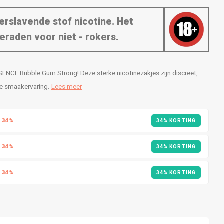
erslavende stof nicotine. Het
eraden voor niet - rokers.
CE Bubble Gum Strong! Deze sterke nicotinezakjes zijn discreet,
ge smaakervaring.
Lees meer
R
34%
34% KORTING
R
34%
34% KORTING
R
34%
34% KORTING