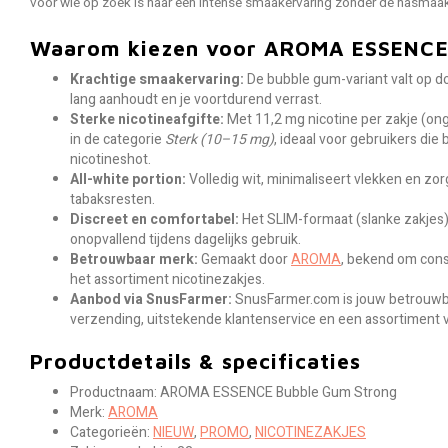
voor wie op zoek is naar een intense smaakervaring zonder de nasmaak 
Waarom kiezen voor AROMA ESSENCE
Krachtige smaakervaring:
De bubble gum-variant valt op do
lang aanhoudt en je voortdurend verrast.
Sterke nicotineafgifte:
Met 11,2 mg nicotine per zakje (ong
in de categorie
Sterk (10–15 mg)
, ideaal voor gebruikers di
nicotineshot.
All-white portion:
Volledig wit, minimaliseert vlekken en zor
tabaksresten.
Discreet en comfortabel:
Het SLIM-formaat (slanke zakjes) l
onopvallend tijdens dagelijks gebruik.
Betrouwbaar merk:
Gemaakt door
AROMA
, bekend om cons
het assortiment nicotinezakjes.
Aanbod via SnusFarmer:
SnusFarmer.com is jouw betrouwba
verzending, uitstekende klantenservice en een assortiment
Productdetails & specificaties
Productnaam: AROMA ESSENCE Bubble Gum Strong
Merk:
AROMA
Categorieën:
NIEUW
,
PROMO
,
NICOTINEZAKJES