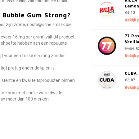
KILLA 
of verkleuring van traditionele tabak.
Lemon
€4,12
 Bubble Gum Strong?
Bekijk 
or zijn zoete, nostalgische smaak die
77 Ra
eveer 16 mg per gram) valt dit product
Vanill
e behoefte hebben aan een robuuste
€
€4,24
gt voor een frisse ervaring zonder
Bekijk 
igt prettig onder de lip en is
CUBA 
€3,87
istentie en kwaliteitsproducten binnen
Bekijk 
re bron met snelle wereldwijde
 van meer dan 100 merken.