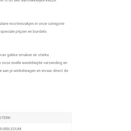
ef is dit een aantrekkelijke keuze.
ire nicotinezakjes in onze categorie
speciale prijzen en bundels.
 van gekke smaken en sterke
 onze snelle wereldwijde verzending en
e aan je winkelwagen en ervaar direct de
STERK
BUBBLEGUM