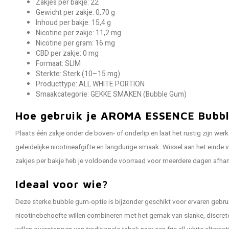
Zakjes per bakje: 22
Gewicht per zakje: 0,70 g
Inhoud per bakje: 15,4 g
Nicotine per zakje: 11,2 mg
Nicotine per gram: 16 mg
CBD per zakje: 0 mg
Formaat: SLIM
Sterkte: Sterk (10–15 mg)
Producttype: ALL WHITE PORTION
Smaakcategorie: GEKKE SMAKEN (Bubble Gum)
Hoe gebruik je AROMA ESSENCE Bubb
Plaats één zakje onder de boven- of onderlip en laat het rustig zijn wer
geleidelijke nicotineafgifte en langdurige smaak. Wissel aan het einde
zakjes per bakje heb je voldoende voorraad voor meerdere dagen afhank
Ideaal voor wie?
Deze sterke bubble gum-optie is bijzonder geschikt voor ervaren gebru
nicotinebehoefte willen combineren met het gemak van slanke, discret