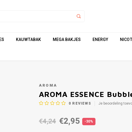
ES
KAUWTABAK
MEGA BAKJES
ENERGY
NICOT
AROMA
AROMA ESSENCE Bubbl
0
REVIEWS
Je beoordeling toev
€2,95
€4,24
-30%