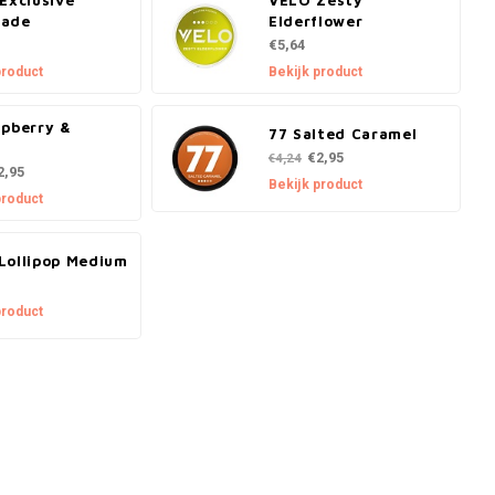
Exclusive
VELO Zesty
ade
Elderflower
€5,64
product
Bekijk product
spberry &
77 Salted Caramel
a
€2,95
€4,24
2,95
Bekijk product
product
Lollipop Medium
product