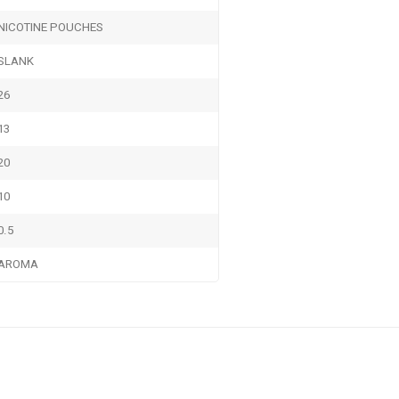
NICOTINE POUCHES
SLANK
26
13
20
10
0.5
AROMA