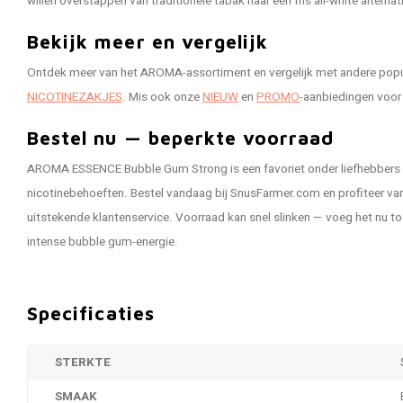
willen overstappen van traditionele tabak naar een fris all-white alternati
Bekijk meer en vergelijk
Ontdek meer van het AROMA-assortiment en vergelijk met andere popula
NICOTINEZAKJES
. Mis ook onze
NIEUW
en
PROMO
-aanbiedingen voor 
Bestel nu — beperkte voorraad
AROMA ESSENCE Bubble Gum Strong is een favoriet onder liefhebbers
nicotinebehoeften. Bestel vandaag bij SnusFarmer.com en profiteer van
uitstekende klantenservice. Voorraad kan snel slinken — voeg het nu to
intense bubble gum-energie.
Specificaties
STERKTE
SMAAK