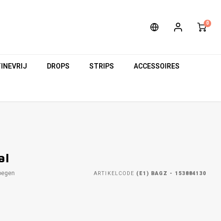
0
INEVRIJ
DROPS
STRIPS
ACCESSOIRES
al
oegen
ARTIKELCODE
(E1) BAGZ - 153884130