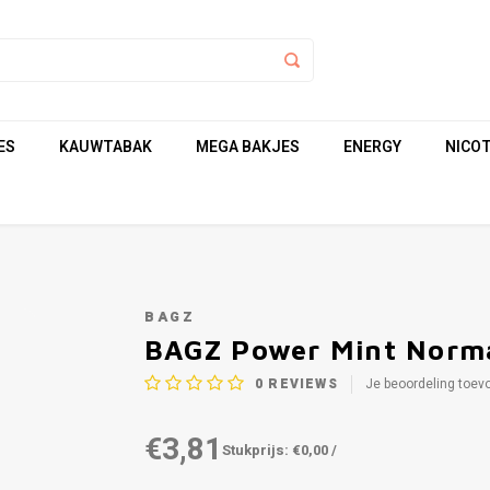
ES
KAUWTABAK
MEGA BAKJES
ENERGY
NICOT
BAGZ
BAGZ Power Mint Norm
0
REVIEWS
Je beoordeling toev
€3,81
Stukprijs: €0,00 /