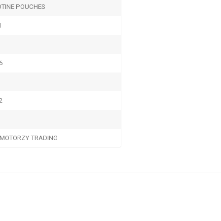
OTINE POUCHES
M
6
2
MOTORZY TRADING