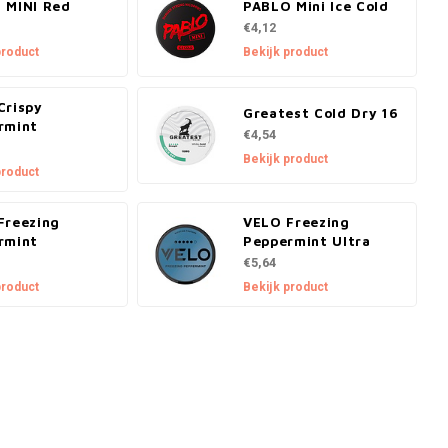
 MINI Red
PABLO Mini Ice Cold
€4,12
product
Bekijk product
Crispy
Greatest Cold Dry 16
rmint
€4,54
Bekijk product
product
Freezing
VELO Freezing
rmint
Peppermint Ultra
€5,64
product
Bekijk product