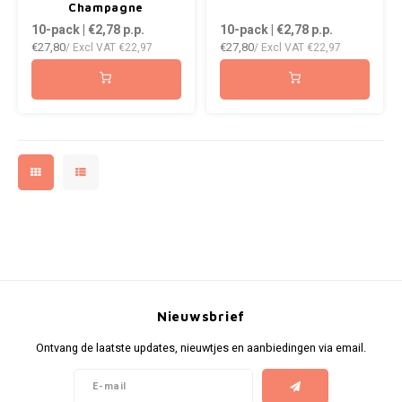
DOPE
VELO
Champagne
10-pack | €2,78
p.p.
10-pack | €2,78
p.p.
HUF
€27,80
€27,80
/ Excl VAT
€22,97
/ Excl VAT
€22,97
DOSH
WAKE
ISK
FEDRS
X-BO
ILS
FIX
KRW
GARANT
LVL
GARANT PRIME
LTL
GLITCH
MAD
GOAT
Nieuwsbrief
TRY
Ontvang de laatste updates, nieuwtjes en aanbiedingen via email.
GREATEST
NZD
ICEBERG