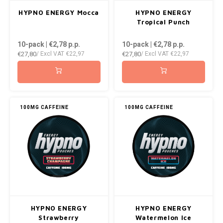
AROMA
ENERGY DRINK
DENSS
HYPNO ENERGY Mocca
HYPNO ENERGY
Português
HKD
Tropical Punch
BAGZ
HYPNO ENERGY
DENSS
10-pack | €2,78
p.p.
10-pack | €2,78
p.p.
IDR
€27,80
€27,80
/ Excl VAT
€22,97
/ Excl VAT
€22,97
BJORN
ICEBERG ENERGY
FIX Z
INR
CAMO
KURWA ENERGY
HYPN
JPY
CHAINPOP
POP ENERGY
ICEBE
100MG CAFFEINE
100MG CAFFEINE
BRL
CLEW
R4VE ENERGY
KLINT
BGN
COCO
REBEL ENERGY
KURW
HRK
CUBA
WAKEY
POP 
DKK
DENSSI
X-BOOSTER
R4VE 
HYPNO ENERGY
HYPNO ENERGY
EEK
Strawberry
Watermelon Ice