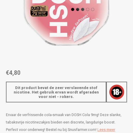
AROMA
ENERGY DRINK
DENSS
Português
HKD
BAGZ
HYPNO ENERGY
DENSS
IDR
BJORN
ICEBERG ENERGY
FIX Z
INR
CAMO
KURWA ENERGY
HYPN
JPY
CHAINPOP
POP ENERGY
ICEBE
BRL
€4,80
CLEW
R4VE ENERGY
KLINT
BGN
Dit product bevat de zeer verslavende stof
COCO
REBEL ENERGY
KURW
nicotine. Het gebruik ervan wordt afgeraden
voor niet - rokers.
HRK
CUBA
WAKEY
POP 
DKK
Ervaar de verfrissende cola-smaak van DOSH Cola 9mg! Deze slanke,
DENSSI
X-BOOSTER
R4VE 
tabaksvrije nicotinezakjes bieden een discrete, langdurige boost.
EEK
Perfect voor onderweg! Bestel nu bij Snusfarmer.com!
Lees meer