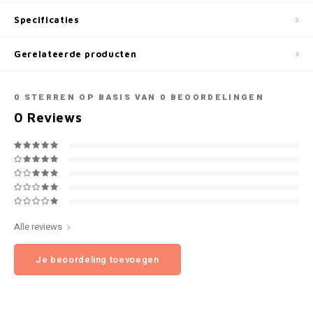
NOK
Specificaties
INIC
PLN
Gerelateerde producten
K#RWA
QAR
0
STERREN OP BASIS VAN
0
BEOORDELINGEN
KELLY WHITE
0
Reviews
RON
KICK
SGD
KILLA
SKK
KILLA EXCLUSIVE
SIT
Alle reviews
KILLA MINI
Je beoordeling toevoegen
SEK
KLINT
AED
KRATOS