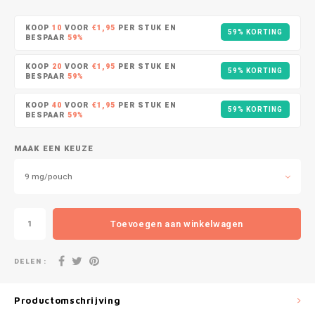
DOPE
VELO
HUF
KOOP
10
VOOR
€1,95
PER STUK EN
59% KORTING
DOSH
WAKE
BESPAAR
59%
ISK
KOOP
20
VOOR
€1,95
PER STUK EN
59% KORTING
FEDRS
X-BO
BESPAAR
59%
ILS
KOOP
40
VOOR
€1,95
PER STUK EN
FIX
59% KORTING
BESPAAR
59%
KRW
GARANT
MAAK EEN KEUZE
LVL
GARANT PRIME
9 mg/pouch
LTL
GLITCH
Toevoegen aan winkelwagen
MAD
GOAT
DELEN :
TRY
GREATEST
NZD
Productomschrijving
ICEBERG