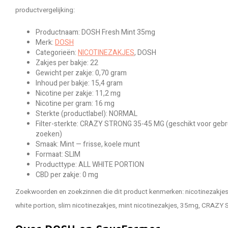
productvergelijking:
Productnaam: DOSH Fresh Mint 35mg
Merk:
DOSH
Categorieën:
NICOTINEZAKJES
, DOSH
Zakjes per bakje: 22
Gewicht per zakje: 0,70 gram
Inhoud per bakje: 15,4 gram
Nicotine per zakje: 11,2 mg
Nicotine per gram: 16 mg
Sterkte (productlabel): NORMAL
Filter-sterkte: CRAZY STRONG 35-45 MG (geschikt voor gebru
zoeken)
Smaak: Mint — frisse, koele munt
Formaat: SLIM
Producttype: ALL WHITE PORTION
CBD per zakje: 0 mg
Zoekwoorden en zoekzinnen die dit product kenmerken: nicotinezakjes,
white portion, slim nicotinezakjes, mint nicotinezakjes, 35mg, CRAZ