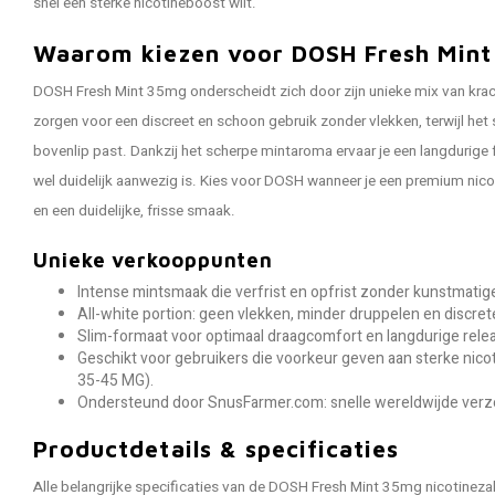
snel een sterke nicotineboost wilt.
Waarom kiezen voor DOSH Fresh Min
DOSH Fresh Mint 35mg onderscheidt zich door zijn unieke mix van kracht
zorgen voor een discreet en schoon gebruik zonder vlekken, terwijl he
bovenlip past. Dankzij het scherpe mintaroma ervaar je een langdurige f
wel duidelijk aanwezig is. Kies voor DOSH wanneer je een premium nico
en een duidelijke, frisse smaak.
Unieke verkooppunten
Intense mintsmaak die verfrist en opfrist zonder kunstmati
All-white portion: geen vlekken, minder druppelen en discret
Slim-formaat voor optimaal draagcomfort en langdurige relea
Geschikt voor gebruikers die voorkeur geven aan sterke ni
35-45 MG).
Ondersteund door SnusFarmer.com: snelle wereldwijde verze
Productdetails & specificaties
Alle belangrijke specificaties van de DOSH Fresh Mint 35mg nicotineza