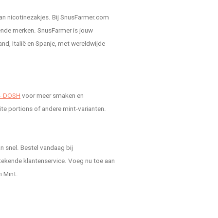
an nicotinezakjes. Bij SnusFarmer.com
kende merken. SnusFarmer is jouw
nd, Italië en Spanje, met wereldwijde
- DOSH
voor meer smaken en
hite portions of andere mint-varianten.
 snel. Bestel vandaag bij
tekende klantenservice. Voeg nu toe aan
h Mint.