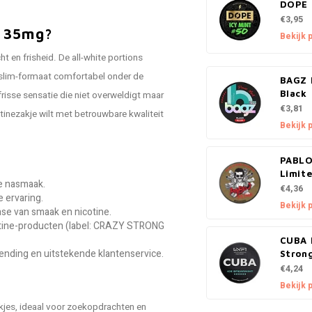
DOPE 
€3,95
t 35mg?
Bekijk 
 en frisheid. De all-white portions
t slim-formaat comfortabel onder de
BAGZ 
Black
risse sensatie die niet overweldigt maar
€3,81
tinezakje wilt met betrouwbare kwaliteit
Bekijk 
PABLO
Limite
ge nasmaak.
€4,36
e ervaring.
Bekijk 
se van smaak en nicotine.
cotine-producten (label: CRAZY STRONG
CUBA 
nding en uitstekende klantenservice.
Stron
€4,24
Bekijk 
kjes, ideaal voor zoekopdrachten en