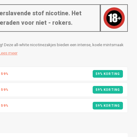
erslavende stof nicotine. Het
eraden voor niet - rokers.
! Deze all-white nicotinezakjes bieden een intense, koele mintsmaak
Lees meer
R
59%
59% KORTING
R
59%
59% KORTING
R
59%
59% KORTING