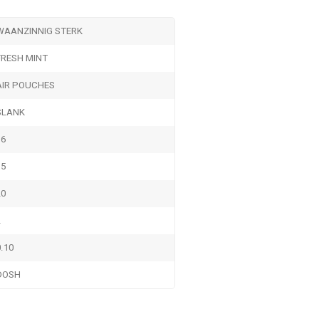
WAANZINNIG STERK
FRESH MINT
AIR POUCHES
SLANK
16
35
20
2
0.10
DOSH