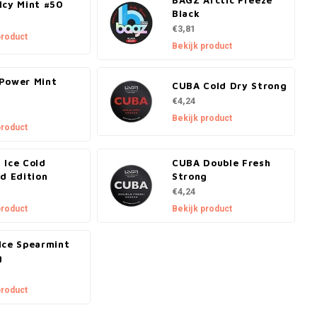
BAGZ Arctic Freeze
Icy Mint #50
Black
€3,81
product
Bekijk product
Power Mint
CUBA Cold Dry Strong
€4,24
Bekijk product
product
 Ice Cold
CUBA Double Fresh
d Edition
Strong
€4,24
product
Bekijk product
Ice Spearmint
g
product