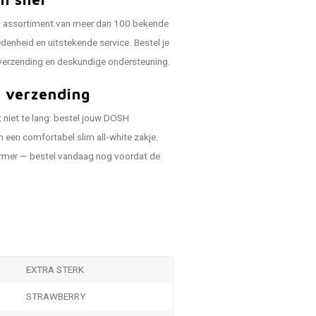
d assortiment van meer dan 100 bekende
denheid en uitstekende service. Bestel je
verzending en deskundige ondersteuning.
e verzending
 niet te lang: bestel jouw DOSH
n een comfortabel slim all‑white zakje.
farmer — bestel vandaag nog voordat de
EXTRA STERK
STRAWBERRY