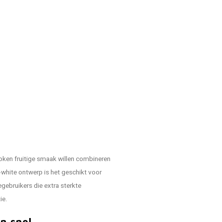
oken fruitige smaak willen combineren
‑white ontwerp is het geschikt voor
egebruikers die extra sterkte
ie.
n snel