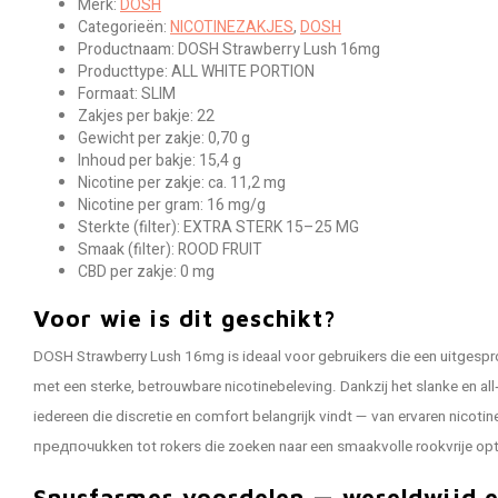
Merk:
DOSH
Categorieën:
NICOTINEZAKJES
,
DOSH
Productnaam: DOSH Strawberry Lush 16mg
Producttype: ALL WHITE PORTION
Formaat: SLIM
Zakjes per bakje: 22
Gewicht per zakje: 0,70 g
Inhoud per bakje: 15,4 g
Nicotine per zakje: ca. 11,2 mg
Nicotine per gram: 16 mg/g
Sterkte (filter): EXTRA STERK 15–25 MG
Smaak (filter): ROOD FRUIT
CBD per zakje: 0 mg
Voor wie is dit geschikt?
DOSH Strawberry Lush 16mg is ideaal voor gebruikers die een uitgespr
met een sterke, betrouwbare nicotinebeleving. Dankzij het slanke en all
iedereen die discretie en comfort belangrijk vindt — van ervaren nicotin
предпочukken tot rokers die zoeken naar een smaakvolle rookvrije opt
Snusfarmer voordelen — wereldwijd e