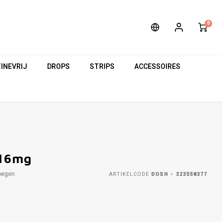
0
INEVRIJ
DROPS
STRIPS
ACCESSOIRES
 16mg
oegen
ARTIKELCODE
DOSH - 323558377