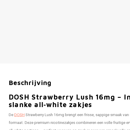
Beschrijving
DOSH Strawberry Lush 16mg – Int
slanke all‑white zakjes
De
DOSH
Strawberry Lush 16mg brengt een frisse, sappige smaak van r
formaat. Deze premium nicotinezakjes combineren een volle fruitige e