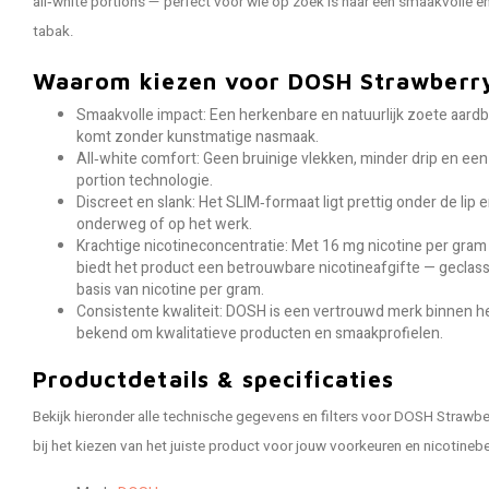
all‑white portions — perfect voor wie op zoek is naar een smaakvolle e
tabak.
Waarom kiezen voor DOSH Strawberr
Smaakvolle impact: Een herkenbare en natuurlijk zoete aardbe
komt zonder kunstmatige nasmaak.
All‑white comfort: Geen bruinige vlekken, minder drip en een
portion technologie.
Discreet en slank: Het SLIM‑formaat ligt prettig onder de lip e
onderweg of op het werk.
Krachtige nicotineconcentratie: Met 16 mg nicotine per gram
biedt het product een betrouwbare nicotineafgifte — geclass
basis van nicotine per gram.
Consistente kwaliteit: DOSH is een vertrouwd merk binnen he
bekend om kwalitatieve producten en smaakprofielen.
Productdetails & specificaties
Bekijk hieronder alle technische gegevens en filters voor DOSH Strawbe
bij het kiezen van het juiste product voor jouw voorkeuren en nicotineb