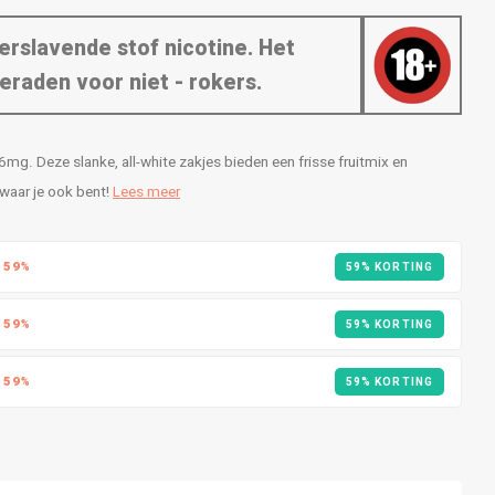
erslavende stof nicotine. Het
eraden voor niet - rokers.
g. Deze slanke, all-white zakjes bieden een frisse fruitmix en
 waar je ook bent!
Lees meer
R
59%
59% KORTING
R
59%
59% KORTING
R
59%
59% KORTING