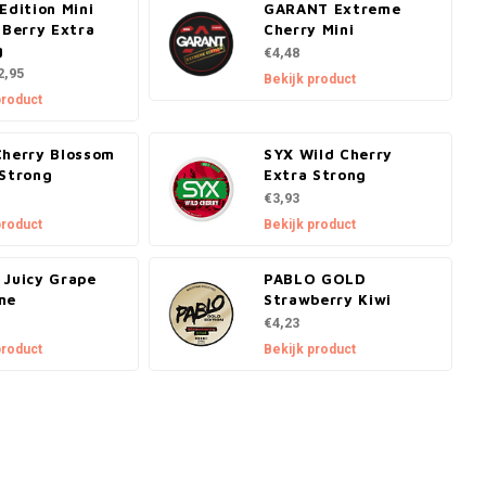
Edition Mini
GARANT Extreme
 Berry Extra
Cherry Mini
g
€4,48
2,95
Bekijk product
product
Cherry Blossom
SYX Wild Cherry
 Strong
Extra Strong
€3,93
product
Bekijk product
 Juicy Grape
PABLO GOLD
me
Strawberry Kiwi
€4,23
product
Bekijk product