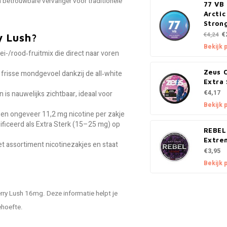
n betrouwbare vervanger voor traditionele
77 VB 
Arctic
Stron
€
€4,24
y Lush?
Bekijk 
i-/rood‑fruitmix die direct naar voren
Zeus 
 frisse mondgevoel dankzij de all‑white
Extra
€4,17
n is nauwelijks zichtbaar, ideaal voor
Bekijk 
 en ongeveer 11,2 mg nicotine per zakje
ificeerd als Extra Sterk (15–25 mg) op
REBEL
Extre
t assortiment nicotinezakjes en staat
€3,95
Bekijk 
rry Lush 16mg. Deze informatie helpt je
ehoefte.