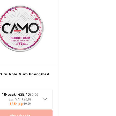
O Bubble Gum Energized
10-pack | €25,40
€0,00
Excl VAT €20,99
€2,54 p.p.
€0,00