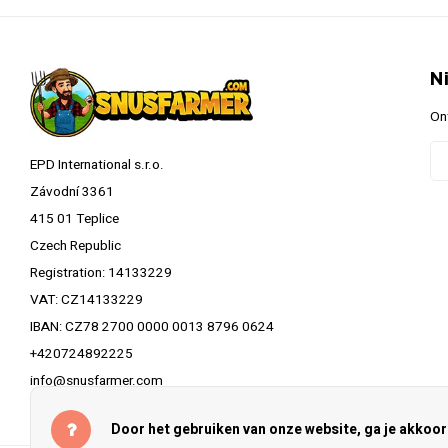
N
On
EPD International s.r.o.
Závodní 3361
415 01 Teplice
Czech Republic
Registration: 14133229
VAT: CZ14133229
IBAN: CZ78 2700 0000 0013 8796 0624
+420724892225
info@snusfarmer.com
Door het gebruiken van onze website, ga je akkoo