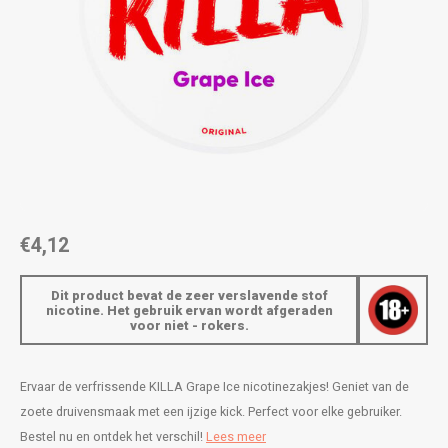
AROMA
ENERGY DRINK
DENSS
Português
HKD
BAGZ
HYPNO ENERGY
DENSS
IDR
BJORN
ICEBERG ENERGY
FIX Z
INR
CAMO
KURWA ENERGY
HYPN
JPY
CHAINPOP
POP ENERGY
ICEBE
BRL
€4,12
CLEW
R4VE ENERGY
KLINT
BGN
Dit product bevat de zeer verslavende stof
COCO
REBEL ENERGY
KURW
nicotine. Het gebruik ervan wordt afgeraden
voor niet - rokers.
HRK
CUBA
WAKEY
POP 
DKK
Ervaar de verfrissende KILLA Grape Ice nicotinezakjes! Geniet van de
DENSSI
X-BOOSTER
R4VE 
zoete druivensmaak met een ijzige kick. Perfect voor elke gebruiker.
EEK
Bestel nu en ontdek het verschil!
Lees meer