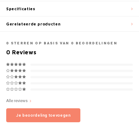
NOK
Specificaties
INIC
PLN
Gerelateerde producten
K#RWA
QAR
0
STERREN OP BASIS VAN
0
BEOORDELINGEN
KELLY WHITE
0
Reviews
RON
KICK
SGD
KILLA
SKK
KILLA EXCLUSIVE
SIT
Alle reviews
KILLA MINI
Je beoordeling toevoegen
SEK
KLINT
AED
KRATOS