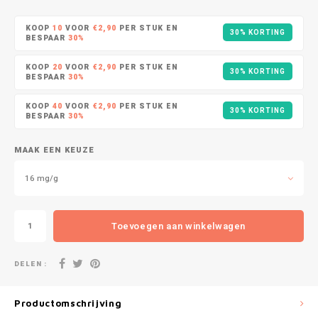
DOPE
VELO
HUF
KOOP
10
VOOR
€2,90
PER STUK EN
30% KORTING
DOSH
WAKE
BESPAAR
30%
ISK
KOOP
20
VOOR
€2,90
PER STUK EN
30% KORTING
FEDRS
X-BO
BESPAAR
30%
ILS
KOOP
40
VOOR
€2,90
PER STUK EN
FIX
30% KORTING
BESPAAR
30%
KRW
GARANT
MAAK EEN KEUZE
LVL
GARANT PRIME
16 mg/g
LTL
GLITCH
Toevoegen aan winkelwagen
MAD
GOAT
DELEN :
TRY
GREATEST
NZD
Productomschrijving
ICEBERG