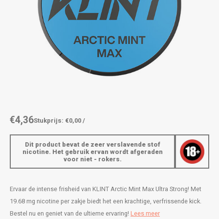
AROMA
ENERGY DRINK
DENSS
Português
HKD
BAGZ
HYPNO ENERGY
DENSS
IDR
BJORN
ICEBERG ENERGY
FIX Z
INR
CAMO
KURWA ENERGY
HYPN
JPY
CHAINPOP
POP ENERGY
ICEBE
BRL
€4,36
Stukprijs: €0,00 /
CLEW
R4VE ENERGY
KLINT
BGN
Dit product bevat de zeer verslavende stof
COCO
REBEL ENERGY
KURW
nicotine. Het gebruik ervan wordt afgeraden
voor niet - rokers.
HRK
CUBA
WAKEY
POP 
DKK
Ervaar de intense frisheid van KLINT Arctic Mint Max Ultra Strong! Met
DENSSI
X-BOOSTER
R4VE 
19.68 mg nicotine per zakje biedt het een krachtige, verfrissende kick.
EEK
Bestel nu en geniet van de ultieme ervaring!
Lees meer