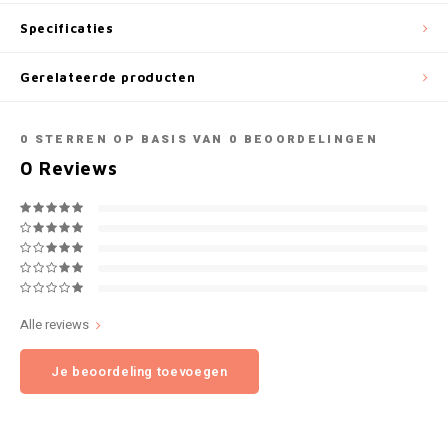
NOK
Specificaties
INIC
PLN
Gerelateerde producten
K#RWA
QAR
0
STERREN OP BASIS VAN
0
BEOORDELINGEN
KELLY WHITE
0
Reviews
RON
KICK
SGD
KILLA
SKK
KILLA EXCLUSIVE
SIT
Alle reviews
KILLA MINI
Je beoordeling toevoegen
SEK
KLINT
AED
KRATOS