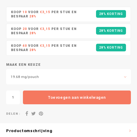
DOPE
VELO
HUF
KOOP
10
VOOR
€3,15
PER STUK EN
28% KORTING
DOSH
WAKE
BESPAAR
28%
ISK
KOOP
20
VOOR
€3,15
PER STUK EN
28% KORTING
FEDRS
X-BO
BESPAAR
28%
ILS
KOOP
40
VOOR
€3,15
PER STUK EN
FIX
28% KORTING
BESPAAR
28%
KRW
GARANT
MAAK EEN KEUZE
LVL
GARANT PRIME
19.68 mg/pouch
LTL
GLITCH
Toevoegen aan winkelwagen
MAD
GOAT
DELEN :
TRY
GREATEST
NZD
Productomschrijving
ICEBERG