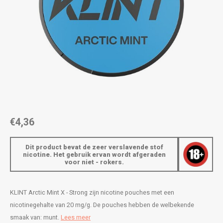
AROMA
ENERGY DRINK
DENSS
Português
HKD
BAGZ
HYPNO ENERGY
DENSS
IDR
BJORN
ICEBERG ENERGY
FIX Z
INR
CAMO
KURWA ENERGY
HYPN
JPY
CHAINPOP
POP ENERGY
ICEBE
BRL
€4,36
CLEW
R4VE ENERGY
KLINT
BGN
Dit product bevat de zeer verslavende stof
COCO
REBEL ENERGY
KURW
nicotine. Het gebruik ervan wordt afgeraden
voor niet - rokers.
HRK
CUBA
WAKEY
POP 
DKK
KLINT Arctic Mint X - Strong zijn nicotine pouches met een
DENSSI
X-BOOSTER
R4VE 
nicotinegehalte van 20 mg/g. De pouches hebben de welbekende
EEK
smaak van: munt.
Lees meer