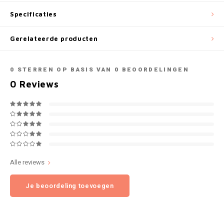
NOK
Specificaties
INIC
PLN
Gerelateerde producten
K#RWA
QAR
0
STERREN OP BASIS VAN
0
BEOORDELINGEN
KELLY WHITE
0
Reviews
RON
KICK
SGD
KILLA
SKK
KILLA EXCLUSIVE
SIT
Alle reviews
KILLA MINI
Je beoordeling toevoegen
SEK
KLINT
AED
KRATOS