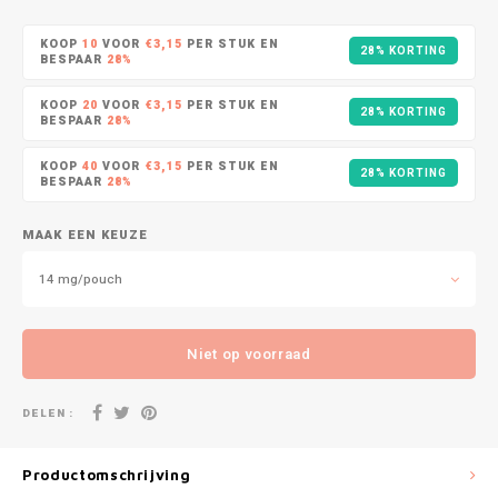
DOPE
VELO
HUF
KOOP
10
VOOR
€3,15
PER STUK EN
28% KORTING
DOSH
WAKE
BESPAAR
28%
ISK
KOOP
20
VOOR
€3,15
PER STUK EN
28% KORTING
FEDRS
X-BO
BESPAAR
28%
ILS
KOOP
40
VOOR
€3,15
PER STUK EN
FIX
28% KORTING
BESPAAR
28%
KRW
GARANT
MAAK EEN KEUZE
LVL
GARANT PRIME
14 mg/pouch
LTL
GLITCH
Niet op voorraad
MAD
GOAT
DELEN :
TRY
GREATEST
NZD
Productomschrijving
ICEBERG