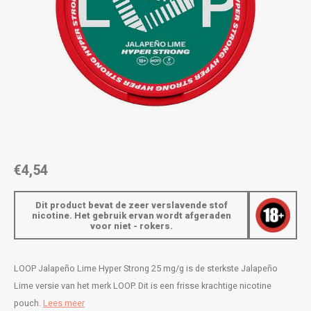
AROMA
ENERGY DRINK
DENSS
Português
HKD
BAGZ
HYPNO ENERGY
DENSS
IDR
BJORN
ICEBERG ENERGY
FIX Z
INR
CAMO
KURWA ENERGY
HYPN
JPY
CHAINPOP
POP ENERGY
ICEBE
BRL
€4,54
CLEW
R4VE ENERGY
KLINT
BGN
Dit product bevat de zeer verslavende stof
COCO
REBEL ENERGY
KURW
nicotine. Het gebruik ervan wordt afgeraden
voor niet - rokers.
HRK
CUBA
WAKEY
POP 
DKK
LOOP Jalapeño Lime Hyper Strong 25 mg/g is de sterkste Jalapeño
DENSSI
X-BOOSTER
R4VE 
Lime versie van het merk LOOP. Dit is een frisse krachtige nicotine
EEK
pouch.
Lees meer