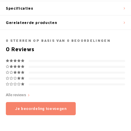
NOK
Specificaties
INIC
PLN
Gerelateerde producten
K#RWA
QAR
0
STERREN OP BASIS VAN
0
BEOORDELINGEN
KELLY WHITE
0
Reviews
RON
KICK
SGD
KILLA
SKK
KILLA EXCLUSIVE
SIT
Alle reviews
KILLA MINI
Je beoordeling toevoegen
SEK
KLINT
AED
KRATOS