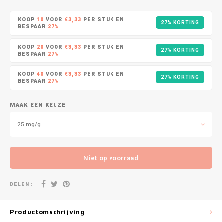
DOPE
VELO
HUF
KOOP
10
VOOR
€3,33
PER STUK EN
27% KORTING
DOSH
WAKE
BESPAAR
27%
ISK
KOOP
20
VOOR
€3,33
PER STUK EN
27% KORTING
FEDRS
X-BO
BESPAAR
27%
ILS
KOOP
40
VOOR
€3,33
PER STUK EN
FIX
27% KORTING
BESPAAR
27%
KRW
GARANT
MAAK EEN KEUZE
LVL
GARANT PRIME
25 mg/g
LTL
GLITCH
Niet op voorraad
MAD
GOAT
DELEN :
TRY
GREATEST
NZD
Productomschrijving
ICEBERG