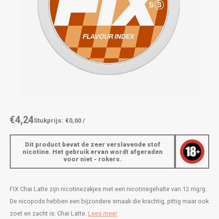
AROMA
ENERGY DRINK
DENSS
Português
HKD
BAGZ
HYPNO ENERGY
DENSS
IDR
BJORN
ICEBERG ENERGY
FIX Z
INR
CAMO
KURWA ENERGY
HYPN
JPY
CHAINPOP
POP ENERGY
ICEBE
BRL
€4,24
Stukprijs: €0,00 /
CLEW
R4VE ENERGY
KLINT
BGN
Dit product bevat de zeer verslavende stof
COCO
REBEL ENERGY
KURW
nicotine. Het gebruik ervan wordt afgeraden
voor niet - rokers.
HRK
CUBA
WAKEY
POP 
DKK
FIX Chai Latte zijn nicotinezakjes met een nicotinegehalte van 12 mg/g.
DENSSI
X-BOOSTER
R4VE 
De nicopods hebben een bijzondere smaak die krachtig, pittig maar ook
EEK
zoet en zacht is: Chai Latte.
Lees meer