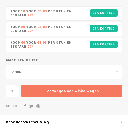
DOPE
VELO
HUF
KOOP
10
VOOR
€3,03
PER STUK EN
29% KORTING
DOSH
WAKE
BESPAAR
29%
ISK
KOOP
20
VOOR
€3,03
PER STUK EN
29% KORTING
FEDRS
X-BO
BESPAAR
29%
ILS
KOOP
40
VOOR
€3,03
PER STUK EN
FIX
29% KORTING
BESPAAR
29%
KRW
GARANT
MAAK EEN KEUZE
LVL
GARANT PRIME
12 mg/g
LTL
GLITCH
Toevoegen aan winkelwagen
MAD
GOAT
DELEN :
TRY
GREATEST
NZD
Productomschrijving
ICEBERG