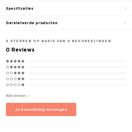
NOK
Specificaties
INIC
PLN
Gerelateerde producten
K#RWA
QAR
0
STERREN OP BASIS VAN
0
BEOORDELINGEN
KELLY WHITE
0
Reviews
RON
KICK
SGD
KILLA
SKK
KILLA EXCLUSIVE
SIT
Alle reviews
KILLA MINI
Je beoordeling toevoegen
SEK
KLINT
AED
KRATOS