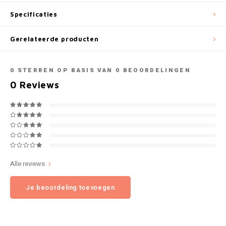
NOK
Specificaties
INIC
PLN
Gerelateerde producten
K#RWA
QAR
0
STERREN OP BASIS VAN
0
BEOORDELINGEN
KELLY WHITE
0
Reviews
RON
KICK
SGD
KILLA
SKK
KILLA EXCLUSIVE
SIT
Alle reviews
KILLA MINI
Je beoordeling toevoegen
SEK
KLINT
AED
KRATOS