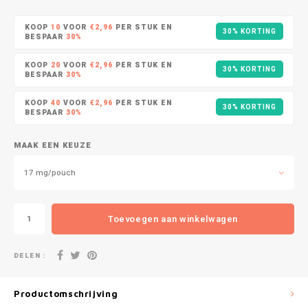
DOPE
VELO
HUF
KOOP
10
VOOR
€2,96
PER STUK EN
30% KORTING
DOSH
WAKE
BESPAAR
30%
ISK
KOOP
20
VOOR
€2,96
PER STUK EN
30% KORTING
FEDRS
X-BO
BESPAAR
30%
ILS
KOOP
40
VOOR
€2,96
PER STUK EN
FIX
30% KORTING
BESPAAR
30%
KRW
GARANT
MAAK EEN KEUZE
LVL
GARANT PRIME
17 mg/pouch
LTL
GLITCH
Toevoegen aan winkelwagen
MAD
GOAT
DELEN :
TRY
GREATEST
NZD
Productomschrijving
ICEBERG