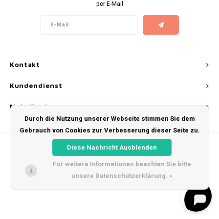
per E-Mail
AROMA
ENERGY DRINK
DENSS
Português
HKD
BAGZ
HYPNO ENERGY
DENSS
IDR
BJORN
ICEBERG ENERGY
FIX Z
Kontakt
INR
CAMO
KURWA ENERGY
HYPN
Kundendienst
JPY
CHAINPOP
POP ENERGY
ICEBE
Mein Konto
BRL
Durch die Nutzung unserer Webseite stimmen Sie dem
CLEW
R4VE ENERGY
KLINT
Gebrauch von Cookies zur Verbesserung dieser Seite zu.
BGN
Diese Nachricht Ausblenden
COCO
REBEL ENERGY
KURW
Für weitere Informationen beachten Sie bitte
HRK
CUBA
WAKEY
POP 
unsere Datenschutzerklärung. »
© Copyright 2026 Snus Farmer - Theme by
Shopmonkey
DKK
DENSSI
X-BOOSTER
R4VE 
EEK