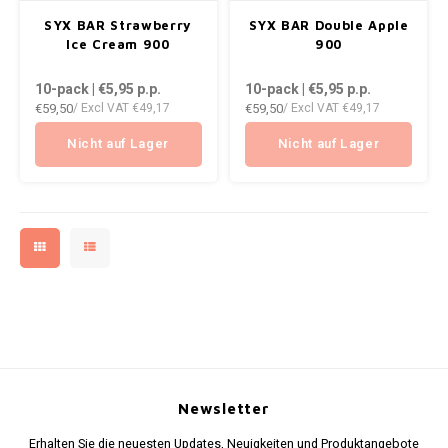
AROMA
ENERGY DRINK
DENSS
SYX BAR Strawberry
SYX BAR Double Apple
Português
HKD
Ice Cream 900
900
BAGZ
HYPNO ENERGY
DENSS
10-pack | €5,95
p.p.
10-pack | €5,95
p.p.
IDR
€59,50
€59,50
/ Excl VAT
€49,17
/ Excl VAT
€49,17
BJORN
ICEBERG ENERGY
FIX Z
INR
Nicht auf Lager
Nicht auf Lager
CAMO
KURWA ENERGY
HYPN
JPY
CHAINPOP
POP ENERGY
ICEBE
BRL
CLEW
R4VE ENERGY
KLINT
BGN
COCO
REBEL ENERGY
KURW
HRK
CUBA
WAKEY
POP 
DKK
DENSSI
X-BOOSTER
R4VE 
Newsletter
EEK
Erhalten Sie die neuesten Updates, Neuigkeiten und Produktangebote