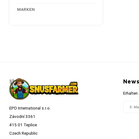
MARKEN
News
Erhalten
EPD International s.r.o.
Závodní 3361
415 01 Teplice
Czech Republic