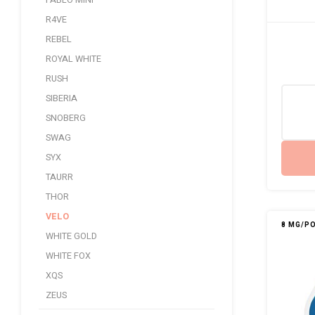
PABLO MINI
R4VE
REBEL
ROYAL WHITE
RUSH
SIBERIA
SNOBERG
SWAG
SYX
TAURR
THOR
VELO
8 MG/P
WHITE GOLD
WHITE FOX
XQS
ZEUS