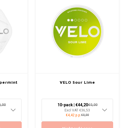
ppermint
VELO Sour Lime
10-pack | €44,20
0,00
€0,00
Excl VAT €36,53
€4,42 p.p.
€0,00