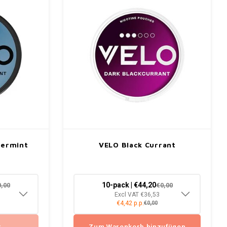
permint
VELO Black Currant
10-pack | €44,20
0,00
€0,00
Excl VAT €36,53
€4,42 p.p.
€0,00