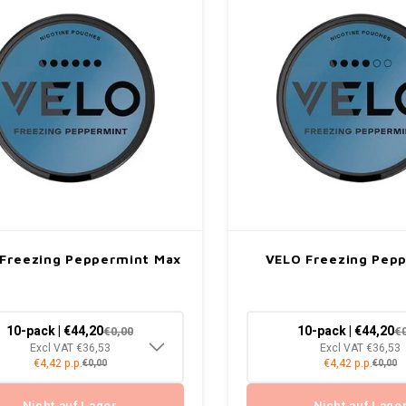
Freezing Peppermint Max
VELO Freezing Pep
10-pack | €44,20
10-pack | €44,20
€0,00
€
Excl VAT €36,53
Excl VAT €36,53
€4,42 p.p.
€4,42 p.p.
€0,00
€0,00