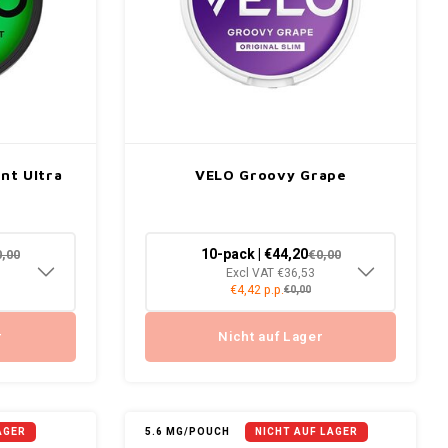
nt Ultra
VELO Groovy Grape
10-pack | €44,20
0,00
€0,00
Excl VAT €36,53
€4,42 p.p.
€0,00
r
Nicht auf Lager
AGER
5.6 MG/POUCH
NICHT AUF LAGER