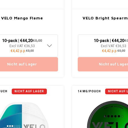
VELO Mango Flame
VELO Bright Spearm
10-pack | €44,20
10-pack | €44,20
€0,00
€
Excl VAT €36,53
Excl VAT €36,53
€4,42 p.p.
€4,42 p.p.
€0,00
€0,00
Nicht auf Lager
Nicht auf Lage
OUCH
NICHT AUF LAGER
14 MG/POUCH
NICHT AUF 