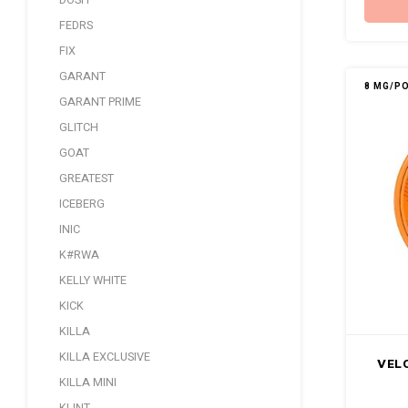
DOSH
FEDRS
FIX
GARANT
8 MG/P
GARANT PRIME
GLITCH
GOAT
GREATEST
ICEBERG
INIC
K#RWA
KELLY WHITE
KICK
KILLA
KILLA EXCLUSIVE
VEL
KILLA MINI