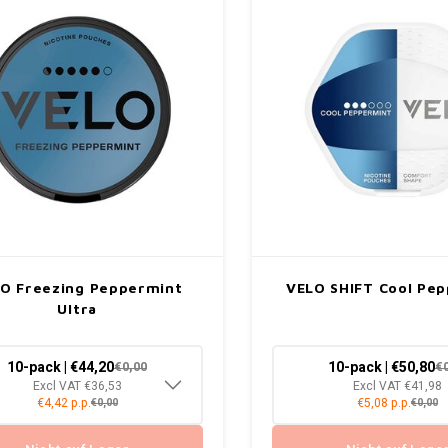
O Freezing Peppermint
VELO SHIFT Cool Pe
Ultra
10-pack | €44,20
10-pack | €50,80
€0,00
€
Excl VAT €36,53
Excl VAT €41,98
€4,42 p.p.
€5,08 p.p.
€0,00
€0,00