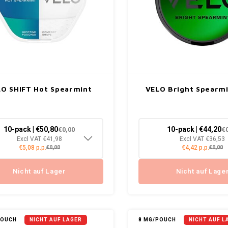
O SHIFT Hot Spearmint
VELO Bright Spearmi
10-pack | €50,80
10-pack | €44,20
€0,00
€
Excl VAT €41,98
Excl VAT €36,53
€5,08 p.p.
€4,42 p.p.
€0,00
€0,00
Nicht auf Lager
Nicht auf Lage
POUCH
NICHT AUF LAGER
8 MG/POUCH
NICHT AUF L