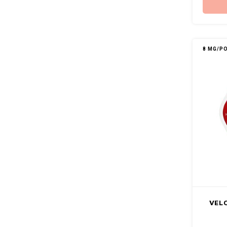
8 MG/P
VELO