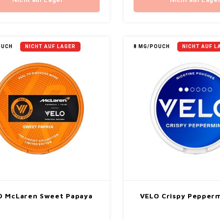
Nicht auf Lager
Nicht auf Lage
OUCH
NICHT AUF LAGER
8 MG/POUCH
NICHT AUF L
O McLaren Sweet Papaya
VELO Crispy Pepperm