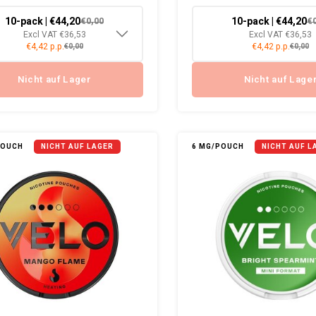
10-pack | €44,20
10-pack | €44,20
€0,00
€
Excl VAT €36,53
Excl VAT €36,53
€4,42 p.p.
€4,42 p.p.
€0,00
€0,00
Nicht auf Lager
Nicht auf Lage
POUCH
NICHT AUF LAGER
6 MG/POUCH
NICHT AUF L