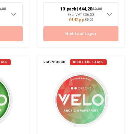
10-pack | €44,20
0,00
€0,00
Excl VAT €36,53
€4,42 p.p.
€0,00
r
Nicht auf Lager
AGER
6 MG/POUCH
NICHT AUF LAGER