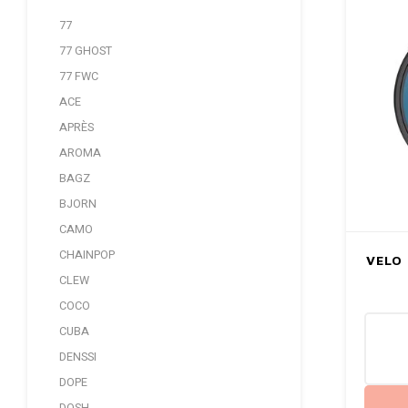
77
77 GHOST
77 FWC
ACE
APRÈS
AROMA
BAGZ
BJORN
CAMO
CHAINPOP
VELO 
CLEW
COCO
CUBA
DENSSI
DOPE