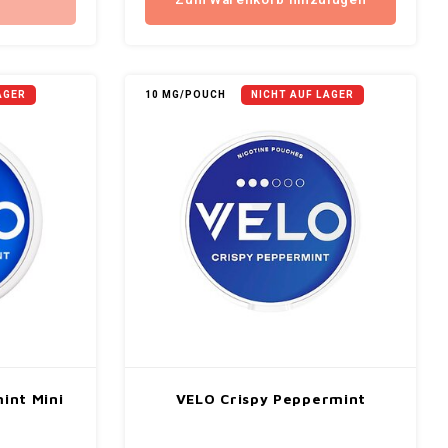
r
Zum Warenkorb hinzufügen
AGER
10 MG/POUCH
NICHT AUF LAGER
int Mini
VELO Crispy Peppermint