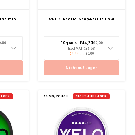
int Mini
VELO Arctic Grapefruit Low
10-pack | €44,20
0,00
€0,00
Excl VAT €36,53
€4,42 p.p.
€0,00
r
Nicht auf Lager
LAGER
10 MG/POUCH
NICHT AUF LAGER