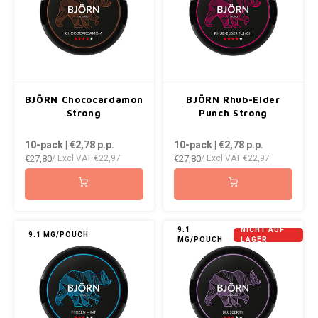
ROYAL WHITE
RUSH
SIBERIA
BJÖRN Chococardamon
BJÖRN Rhub-Elder
SNOBERG
Strong
Punch Strong
10-pack | €2,78
p.p.
10-pack | €2,78
p.p.
SWAG
€27,80
€27,80
/ Excl VAT
€22,97
/ Excl VAT
€22,97
SYX
TAURR
9.1
NICHT AUF
9.1 MG/POUCH
MG/POUCH
LAGER
THOR
VELO