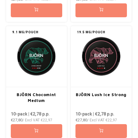
ICEBERG
NOK
INIC
PLN
9.1 MG/POUCH
19.5 MG/POUCH
K#RWA
QAR
KELLY WHITE
RON
KICK
SGD
KILLA
SKK
BJÖRN Chocomint
BJÖRN Lush Ice Strong
KILLA EXCLUSIVE
SIT
Medium
10-pack | €2,78
p.p.
10-pack | €2,78
p.p.
KILLA MINI
SEK
€27,80
€27,80
/ Excl VAT
€22,97
/ Excl VAT
€22,97
KLINT
AED