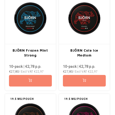
NOIS
NOR
NOTO
PABLO
BJÖRN Frozen Mint
BJÖRN Cola Ice
PABLO EXCLUSIVE
Strong
Medium
10-pack | €2,78
p.p.
10-pack | €2,78
p.p.
PABLO GOLD
€27,80
€27,80
/ Excl VAT
€22,97
/ Excl VAT
€22,97
PABLO MINI
R4VE
19.5 MG/POUCH
19.5 MG/POUCH
REBEL