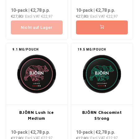
VELO
10-pack | €2,78
p.p.
10-pack | €2,78
p.p.
DOPE
HUF
€27,80
€27,80
/ Excl VAT
€22,97
/ Excl VAT
€22,97
WAKE
DOSH
ISK
Nicht auf Lager
X-BO
FEDRS
ILS
9.1 MG/POUCH
19.5 MG/POUCH
FIX
KRW
GARANT
LVL
GARANT PRIME
LTL
GLITCH
MAD
BJÖRN Lush Ice
BJÖRN Chocomint
GOAT
TRY
Medium
Strong
10-pack | €2,78
p.p.
10-pack | €2,78
p.p.
GREATEST
NZD
€27,80
€27,80
/ Excl VAT
€22,97
/ Excl VAT
€22,97