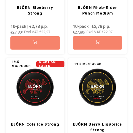
AROMA
ENERGY DRINK
DENSS
BJÖRN Blueberry
BJÖRN Rhub-Elder
Português
HKD
Strong
Punch Medium
BAGZ
HYPNO ENERGY
DENSS
10-pack | €2,78
p.p.
10-pack | €2,78
p.p.
IDR
€27,80
€27,80
/ Excl VAT
€22,97
/ Excl VAT
€22,97
ICEBERG ENERGY
FIX Z
BJORN
INR
KURWA ENERGY
HYPN
CAMO
JPY
POP ENERGY
ICEBE
19.5
NICHT AUF
19.5 MG/POUCH
MG/POUCH
LAGER
CHAINPOP
BRL
R4VE ENERGY
KLINT
CLEW
BGN
REBEL ENERGY
KURW
COCO
HRK
WAKEY
POP 
CUBA
DKK
X-BOOSTER
R4VE 
BJÖRN Cola Ice Strong
BJÖRN Berry Liquorice
DENSSI
EEK
Strong