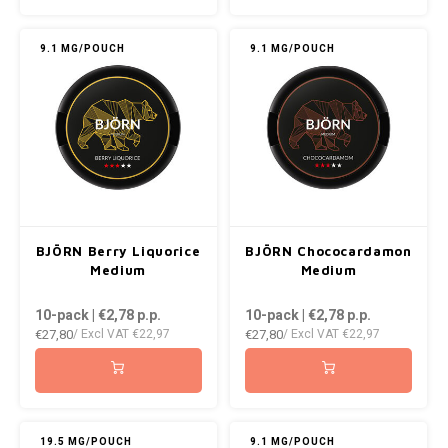
KRATOS
9.1 MG/POUCH
9.1 MG/POUCH
KUMA
LOOP
MAGGIE
MAF
BJÖRN Berry Liquorice
BJÖRN Chococardamon
MAVERICK
Medium
Medium
10-pack | €2,78
p.p.
10-pack | €2,78
p.p.
MYNT
€27,80
€27,80
/ Excl VAT
€22,97
/ Excl VAT
€22,97
NEAFS
NICS
19.5 MG/POUCH
9.1 MG/POUCH