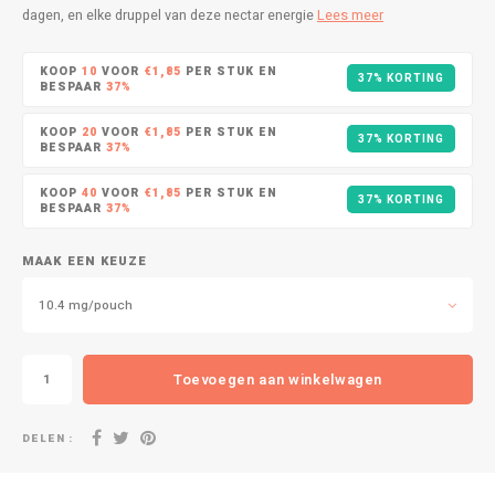
DOPE
VELO
dagen, en elke druppel van deze nectar energie
Lees meer
HUF
DOSH
WAKE
KOOP
10
VOOR
€1,85
PER STUK EN
37% KORTING
BESPAAR
37%
ISK
FEDRS
X-BO
KOOP
20
VOOR
€1,85
PER STUK EN
37% KORTING
ILS
BESPAAR
37%
FIX
KOOP
40
VOOR
€1,85
PER STUK EN
KRW
37% KORTING
BESPAAR
37%
GARANT
LVL
MAAK EEN KEUZE
GARANT PRIME
10.4 mg/pouch
LTL
GLITCH
MAD
Toevoegen aan winkelwagen
GOAT
TRY
GREATEST
DELEN :
NZD
ICEBERG