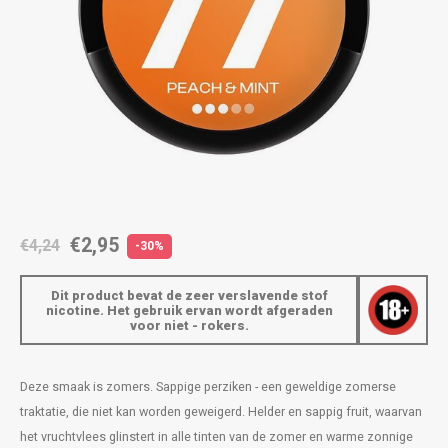
AROMA
ENERGY DRINK
DENSS
Português
HKD
BAGZ
HYPNO ENERGY
DENSS
IDR
BJORN
ICEBERG ENERGY
FIX Z
INR
CAMO
KURWA ENERGY
HYPN
JPY
CHAINPOP
POP ENERGY
ICEBE
BRL
€2,95
€4,24
-30%
CLEW
R4VE ENERGY
KLINT
BGN
Dit product bevat de zeer verslavende stof
COCO
REBEL ENERGY
KURW
nicotine. Het gebruik ervan wordt afgeraden
voor niet - rokers.
HRK
CUBA
WAKEY
POP 
DKK
Deze smaak is zomers. Sappige perziken - een geweldige zomerse
DENSSI
X-BOOSTER
R4VE 
traktatie, die niet kan worden geweigerd. Helder en sappig fruit, waarvan
EEK
het vruchtvlees glinstert in alle tinten van de zomer en warme zonnige