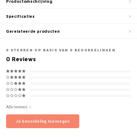
Productomschrijving
NOK
INIC
Specificaties
PLN
K#RWA
Gerelateerde producten
QAR
KELLY WHITE
0
STERREN OP BASIS VAN
0
BEOORDELINGEN
RON
0
Reviews
KICK
SGD
KILLA
SKK
KILLA EXCLUSIVE
SIT
KILLA MINI
Alle reviews
SEK
KLINT
Je beoordeling toevoegen
AED
KRATOS