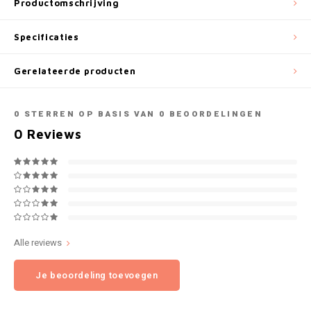
Productomschrijving
NOK
INIC
Specificaties
PLN
K#RWA
Gerelateerde producten
QAR
KELLY WHITE
0
STERREN OP BASIS VAN
0
BEOORDELINGEN
RON
0
Reviews
KICK
SGD
KILLA
SKK
KILLA EXCLUSIVE
SIT
KILLA MINI
Alle reviews
SEK
KLINT
Je beoordeling toevoegen
AED
KRATOS