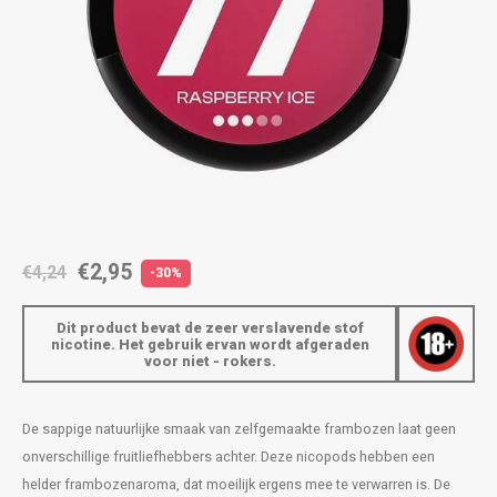
AROMA
ENERGY DRINK
DENSS
Português
HKD
BAGZ
HYPNO ENERGY
DENSS
IDR
BJORN
ICEBERG ENERGY
FIX Z
INR
CAMO
KURWA ENERGY
HYPN
JPY
CHAINPOP
POP ENERGY
ICEBE
BRL
€2,95
€4,24
-30%
CLEW
R4VE ENERGY
KLINT
BGN
Dit product bevat de zeer verslavende stof
COCO
REBEL ENERGY
KURW
nicotine. Het gebruik ervan wordt afgeraden
voor niet - rokers.
HRK
CUBA
WAKEY
POP 
DKK
De sappige natuurlijke smaak van zelfgemaakte frambozen laat geen
DENSSI
X-BOOSTER
R4VE 
onverschillige fruitliefhebbers achter. Deze nicopods hebben een
EEK
helder frambozenaroma, dat moeilijk ergens mee te verwarren is. De