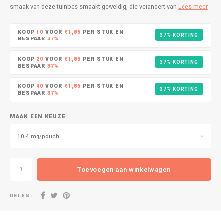
DOPE
VELO
smaak van deze tuinbes smaakt geweldig, die verandert van
Lees meer
HUF
DOSH
WAKE
KOOP
10
VOOR
€1,85
PER STUK EN
37% KORTING
BESPAAR
37%
ISK
FEDRS
X-BO
KOOP
20
VOOR
€1,85
PER STUK EN
37% KORTING
ILS
BESPAAR
37%
FIX
KOOP
40
VOOR
€1,85
PER STUK EN
KRW
37% KORTING
BESPAAR
37%
GARANT
LVL
MAAK EEN KEUZE
GARANT PRIME
10.4 mg/pouch
LTL
GLITCH
MAD
Toevoegen aan winkelwagen
GOAT
TRY
GREATEST
DELEN :
NZD
ICEBERG