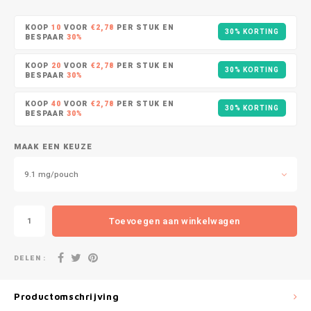
DOPE
VELO
HUF
KOOP
10
VOOR
€2,78
PER STUK EN
30% KORTING
DOSH
WAKE
BESPAAR
30%
ISK
KOOP
20
VOOR
€2,78
PER STUK EN
30% KORTING
FEDRS
X-BO
BESPAAR
30%
ILS
KOOP
40
VOOR
€2,78
PER STUK EN
FIX
30% KORTING
BESPAAR
30%
KRW
GARANT
MAAK EEN KEUZE
LVL
GARANT PRIME
9.1 mg/pouch
LTL
GLITCH
Toevoegen aan winkelwagen
MAD
GOAT
DELEN :
TRY
GREATEST
NZD
Productomschrijving
ICEBERG