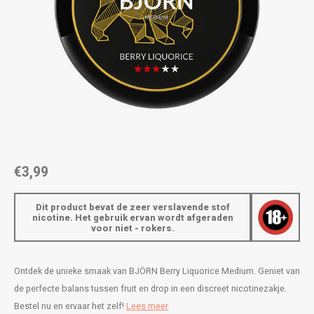
AROMA
ENERGY DRINK
DENSS
Português
HKD
BAGZ
HYPNO ENERGY
DENSS
IDR
BJORN
ICEBERG ENERGY
FIX Z
INR
CAMO
KURWA ENERGY
HYPN
JPY
CHAINPOP
POP ENERGY
ICEBE
BRL
€3,99
CLEW
R4VE ENERGY
KLINT
BGN
Dit product bevat de zeer verslavende stof
COCO
REBEL ENERGY
KURW
nicotine. Het gebruik ervan wordt afgeraden
voor niet - rokers.
HRK
CUBA
WAKEY
POP 
DKK
Ontdek de unieke smaak van BJÖRN Berry Liquorice Medium. Geniet van
DENSSI
X-BOOSTER
R4VE 
de perfecte balans tussen fruit en drop in een discreet nicotinezakje.
EEK
Bestel nu en ervaar het zelf!
Lees meer