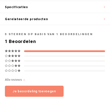
NOK
Specificaties
INIC
PLN
Gerelateerde producten
K#RWA
QAR
5
STERREN OP BASIS VAN
1
BEOORDELINGEN
KELLY WHITE
1
Beoordelen
RON
KICK
SGD
KILLA
SKK
KILLA EXCLUSIVE
SIT
Alle reviews
KILLA MINI
Je beoordeling toevoegen
SEK
KLINT
AED
KRATOS