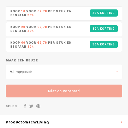
DOPE
VELO
HUF
KOOP
10
VOOR
€2,78
PER STUK EN
30% KORTING
DOSH
WAKE
BESPAAR
30%
ISK
KOOP
20
VOOR
€2,78
PER STUK EN
30% KORTING
FEDRS
X-BO
BESPAAR
30%
ILS
KOOP
40
VOOR
€2,78
PER STUK EN
FIX
30% KORTING
BESPAAR
30%
KRW
GARANT
MAAK EEN KEUZE
LVL
GARANT PRIME
9.1 mg/pouch
LTL
GLITCH
Niet op voorraad
MAD
GOAT
DELEN :
TRY
GREATEST
NZD
Productomschrijving
ICEBERG