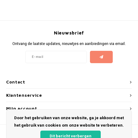
KUMA
LOOP
Nieuwsbrief
MAGGIE
Ontvang de laatste updates, nieuwtjes en aanbiedingen via email.
MAF
MAVERICK
Contact
MYNT
Klantenservice
NEAFS
Mijn account
Door het gebruiken van onze website, ga je akkoord met
NICS
het gebruik van cookies om onze website te verbeteren.
NOIS
Dit bericht verbergen