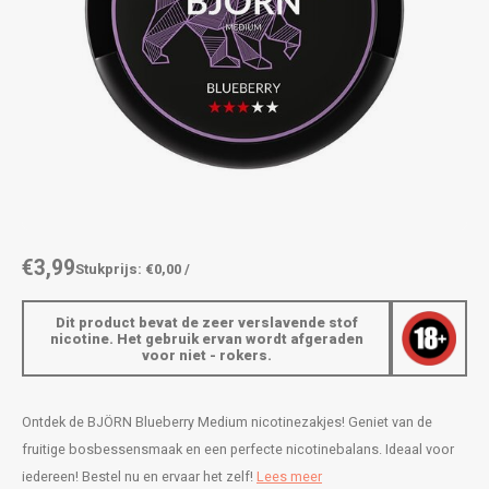
AROMA
ENERGY DRINK
DENSS
Português
HKD
BAGZ
HYPNO ENERGY
DENSS
IDR
BJORN
ICEBERG ENERGY
FIX Z
INR
CAMO
KURWA ENERGY
HYPN
JPY
CHAINPOP
POP ENERGY
ICEBE
BRL
€3,99
Stukprijs: €0,00 /
CLEW
R4VE ENERGY
KLINT
BGN
Dit product bevat de zeer verslavende stof
COCO
REBEL ENERGY
KURW
nicotine. Het gebruik ervan wordt afgeraden
voor niet - rokers.
HRK
CUBA
WAKEY
POP 
DKK
Ontdek de BJÖRN Blueberry Medium nicotinezakjes! Geniet van de
DENSSI
X-BOOSTER
R4VE 
fruitige bosbessensmaak en een perfecte nicotinebalans. Ideaal voor
EEK
iedereen! Bestel nu en ervaar het zelf!
Lees meer