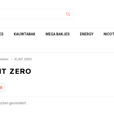
ES
KAUWTABAK
MEGA BAKJES
ENERGY
NICOT
erken
KLINT ZERO
NT ZERO
cten gevonden!...