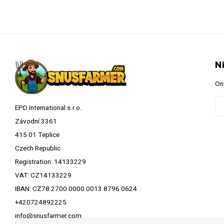
N
On
EPD International s.r.o.
Závodní 3361
415 01 Teplice
Czech Republic
Registration: 14133229
VAT: CZ14133229
IBAN: CZ78 2700 0000 0013 8796 0624
+420724892225
info@snusfarmer.com