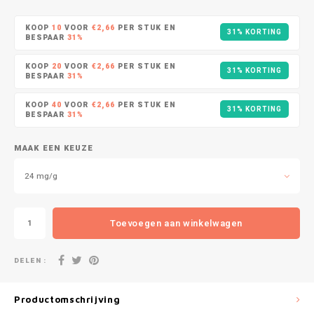
DOPE
VELO
HUF
KOOP
10
VOOR
€2,66
PER STUK EN
31% KORTING
DOSH
WAKE
BESPAAR
31%
ISK
KOOP
20
VOOR
€2,66
PER STUK EN
31% KORTING
FEDRS
X-BO
BESPAAR
31%
ILS
KOOP
40
VOOR
€2,66
PER STUK EN
FIX
31% KORTING
BESPAAR
31%
KRW
GARANT
MAAK EEN KEUZE
LVL
GARANT PRIME
24 mg/g
LTL
GLITCH
Toevoegen aan winkelwagen
MAD
GOAT
DELEN :
TRY
GREATEST
NZD
Productomschrijving
ICEBERG