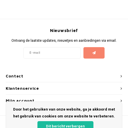
KUMA
LOOP
Nieuwsbrief
MAGGIE
Ontvang de laatste updates, nieuwtjes en aanbiedingen via email.
MAF
MAVERICK
Contact
MYNT
Klantenservice
NEAFS
Mijn account
Door het gebruiken van onze website, ga je akkoord met
NICS
het gebruik van cookies om onze website te verbeteren.
NOIS
Dit bericht verbergen