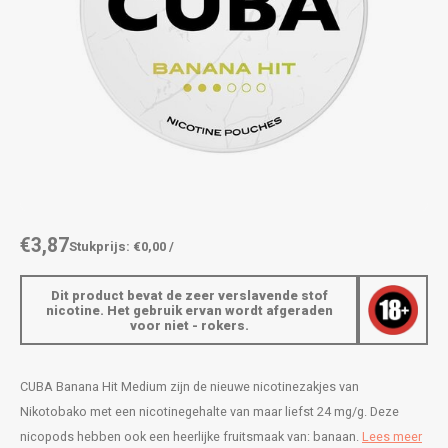
AROMA
ENERGY DRINK
DENSS
Português
HKD
BAGZ
HYPNO ENERGY
DENSS
IDR
BJORN
ICEBERG ENERGY
FIX Z
INR
CAMO
KURWA ENERGY
HYPN
JPY
CHAINPOP
POP ENERGY
ICEBE
BRL
€3,87
Stukprijs: €0,00 /
CLEW
R4VE ENERGY
KLINT
BGN
Dit product bevat de zeer verslavende stof
COCO
REBEL ENERGY
KURW
nicotine. Het gebruik ervan wordt afgeraden
voor niet - rokers.
HRK
CUBA
WAKEY
POP 
DKK
CUBA Banana Hit Medium zijn de nieuwe nicotinezakjes van
DENSSI
X-BOOSTER
R4VE 
Nikotobako met een nicotinegehalte van maar liefst 24 mg/g. Deze
EEK
nicopods hebben ook een heerlijke fruitsmaak van: banaan.
Lees meer