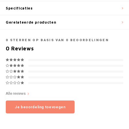
NOK
Specificaties
INIC
PLN
Gerelateerde producten
K#RWA
QAR
0
STERREN OP BASIS VAN
0
BEOORDELINGEN
KELLY WHITE
0
Reviews
RON
KICK
SGD
KILLA
SKK
KILLA EXCLUSIVE
SIT
Alle reviews
KILLA MINI
Je beoordeling toevoegen
SEK
KLINT
AED
KRATOS