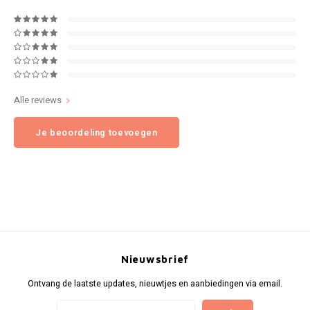
NOK
INIC
PLN
K#RWA
QAR
Alle reviews
KELLY WHITE
RON
Je beoordeling toevoegen
KICK
SGD
KILLA
SKK
KILLA EXCLUSIVE
SIT
KILLA MINI
SEK
Nieuwsbrief
KLINT
Ontvang de laatste updates, nieuwtjes en aanbiedingen via email.
AED
KRATOS