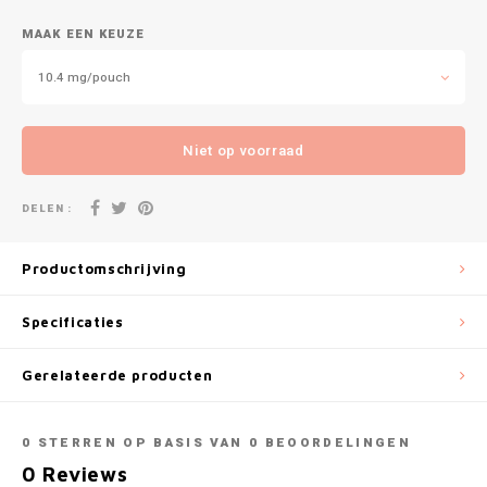
DOPE
VELO
MAAK EEN KEUZE
HUF
DOSH
WAKE
10.4 mg/pouch
ISK
FEDRS
X-BO
ILS
Niet op voorraad
FIX
KRW
DELEN :
GARANT
LVL
Productomschrijving
GARANT PRIME
LTL
Specificaties
GLITCH
MAD
Gerelateerde producten
GOAT
TRY
GREATEST
0
STERREN OP BASIS VAN
0
BEOORDELINGEN
NZD
0
Reviews
ICEBERG