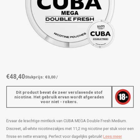
AROMA
ENERGY DRINK
DENSS
Português
HKD
BAGZ
HYPNO ENERGY
DENSS
IDR
BJORN
ICEBERG ENERGY
FIX Z
INR
CAMO
KURWA ENERGY
HYPN
JPY
CHAINPOP
POP ENERGY
ICEBE
BRL
€48,40
Stukprijs: €0,00 /
CLEW
R4VE ENERGY
KLINT
BGN
Dit product bevat de zeer verslavende stof
COCO
REBEL ENERGY
KURW
nicotine. Het gebruik ervan wordt afgeraden
voor niet - rokers.
HRK
CUBA
WAKEY
POP 
DKK
Ervaar de krachtige mintkick van CUBA MEGA Double Fresh Medium.
DENSSI
X-BOOSTER
R4VE 
Discreet, all-white nicotinezakjes met 11,2 mg nicotine per stuk voor een
EEK
frisse en nette ervaring. Perfect voor dagelijks gebruik!
Lees meer