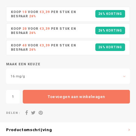
DOPE
VELO
HUF
KOOP
10
VOOR
€3,39
PER STUK EN
26% KORTING
DOSH
WAKE
BESPAAR
26%
ISK
KOOP
20
VOOR
€3,39
PER STUK EN
26% KORTING
FEDRS
X-BO
BESPAAR
26%
ILS
KOOP
40
VOOR
€3,39
PER STUK EN
FIX
26% KORTING
BESPAAR
26%
KRW
GARANT
MAAK EEN KEUZE
LVL
GARANT PRIME
16 mg/g
LTL
GLITCH
Toevoegen aan winkelwagen
MAD
GOAT
DELEN :
TRY
GREATEST
NZD
Productomschrijving
ICEBERG