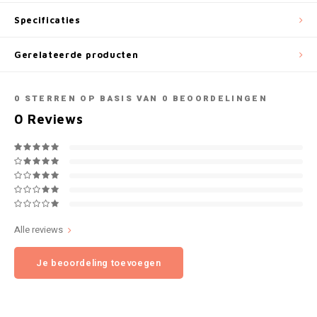
NOK
Specificaties
INIC
PLN
Gerelateerde producten
K#RWA
QAR
0
STERREN OP BASIS VAN
0
BEOORDELINGEN
KELLY WHITE
0
Reviews
RON
KICK
SGD
KILLA
SKK
KILLA EXCLUSIVE
SIT
Alle reviews
KILLA MINI
Je beoordeling toevoegen
SEK
KLINT
AED
KRATOS