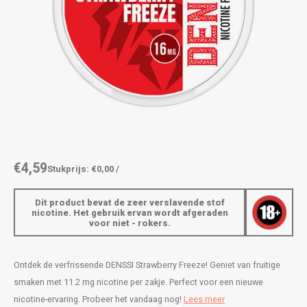
AROMA
ENERGY DRINK
DENSS
Português
HKD
BAGZ
HYPNO ENERGY
DENSS
IDR
BJORN
ICEBERG ENERGY
FIX Z
INR
CAMO
KURWA ENERGY
HYPN
JPY
CHAINPOP
POP ENERGY
ICEBE
BRL
€4,59
Stukprijs: €0,00 /
CLEW
R4VE ENERGY
KLINT
BGN
Dit product bevat de zeer verslavende stof
COCO
REBEL ENERGY
KURW
nicotine. Het gebruik ervan wordt afgeraden
voor niet - rokers.
HRK
CUBA
WAKEY
POP 
DKK
Ontdek de verfrissende DENSSI Strawberry Freeze! Geniet van fruitige
DENSSI
X-BOOSTER
R4VE 
smaken met 11.2 mg nicotine per zakje. Perfect voor een nieuwe
EEK
nicotine-ervaring. Probeer het vandaag nog!
Lees meer