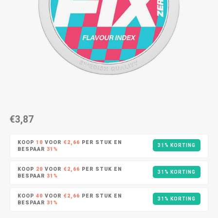
AROMA
ENERGY DRINK
DENSS
Português
HKD
BAGZ
HYPNO ENERGY
DENSS
IDR
BJORN
ICEBERG ENERGY
FIX Z
INR
CAMO
KURWA ENERGY
HYPN
JPY
CHAINPOP
POP ENERGY
ICEBE
BRL
€3,87
CLEW
R4VE ENERGY
KLINT
BGN
KOOP
10
VOOR
€2,66
PER STUK EN
31% KORTING
COCO
REBEL ENERGY
KURW
BESPAAR
31%
HRK
KOOP
20
VOOR
€2,66
PER STUK EN
CUBA
WAKEY
POP 
31% KORTING
BESPAAR
31%
DKK
DENSSI
X-BOOSTER
KOOP
40
VOOR
€2,66
PER STUK EN
R4VE 
31% KORTING
BESPAAR
31%
EEK