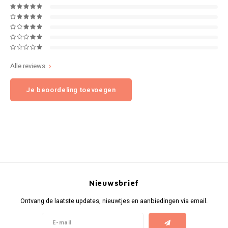
NOK
INIC
PLN
K#RWA
QAR
Alle reviews
KELLY WHITE
RON
Je beoordeling toevoegen
KICK
SGD
KILLA
SKK
KILLA EXCLUSIVE
SIT
KILLA MINI
Nieuwsbrief
SEK
KLINT
Ontvang de laatste updates, nieuwtjes en aanbiedingen via email.
AED
KRATOS