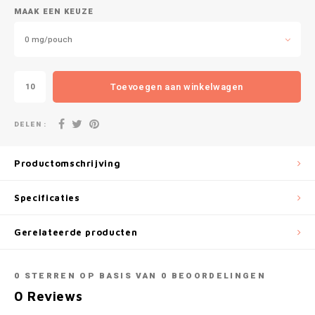
DOPE
VELO
MAAK EEN KEUZE
HUF
DOSH
WAKE
0 mg/pouch
ISK
FEDRS
X-BO
Toevoegen aan winkelwagen
ILS
FIX
DELEN :
KRW
GARANT
LVL
Productomschrijving
GARANT PRIME
LTL
Specificaties
GLITCH
MAD
Gerelateerde producten
GOAT
TRY
0
STERREN OP BASIS VAN
0
BEOORDELINGEN
GREATEST
0
Reviews
NZD
ICEBERG