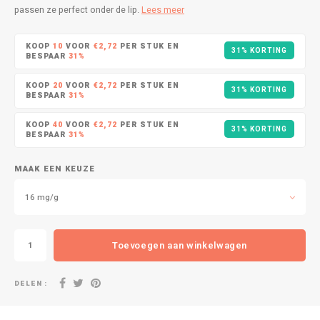
DOPE
VELO
passen ze perfect onder de lip.
Lees meer
HUF
DOSH
WAKE
KOOP
10
VOOR
€2,72
PER STUK EN
31% KORTING
BESPAAR
31%
ISK
FEDRS
X-BO
KOOP
20
VOOR
€2,72
PER STUK EN
31% KORTING
ILS
BESPAAR
31%
FIX
KOOP
40
VOOR
€2,72
PER STUK EN
KRW
31% KORTING
BESPAAR
31%
GARANT
LVL
MAAK EEN KEUZE
GARANT PRIME
16 mg/g
LTL
GLITCH
MAD
Toevoegen aan winkelwagen
GOAT
TRY
GREATEST
DELEN :
NZD
ICEBERG