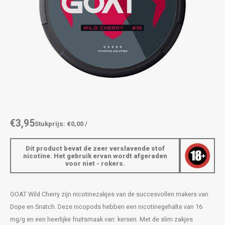
AROMA
ENERGY DRINK
DENSS
Português
HKD
BAGZ
HYPNO ENERGY
DENSS
IDR
BJORN
ICEBERG ENERGY
FIX Z
INR
CAMO
KURWA ENERGY
HYPN
JPY
CHAINPOP
POP ENERGY
ICEBE
BRL
€3,95
Stukprijs: €0,00 /
CLEW
R4VE ENERGY
KLINT
BGN
Dit product bevat de zeer verslavende stof
COCO
REBEL ENERGY
KURW
nicotine. Het gebruik ervan wordt afgeraden
voor niet - rokers.
HRK
CUBA
WAKEY
POP 
DKK
GOAT Wild Cherry zijn nicotinezakjes van de succesvollen makers van
DENSSI
X-BOOSTER
R4VE 
Dope en Snatch. Deze nicopods hebben een nicotinegehalte van 16
EEK
mg/g en een heerlijke fruitsmaak van: kersen. Met de slim zakjes