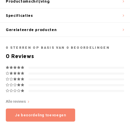
Productomschrijving
NOK
INIC
Specificaties
PLN
K#RWA
Gerelateerde producten
QAR
KELLY WHITE
0
STERREN OP BASIS VAN
0
BEOORDELINGEN
RON
0
Reviews
KICK
SGD
KILLA
SKK
KILLA EXCLUSIVE
SIT
KILLA MINI
Alle reviews
SEK
KLINT
Je beoordeling toevoegen
AED
KRATOS