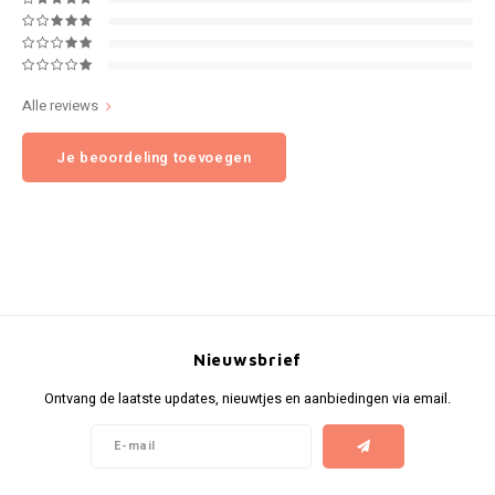
NOK
INIC
PLN
Alle reviews
K#RWA
QAR
Je beoordeling toevoegen
KELLY WHITE
RON
KICK
SGD
KILLA
SKK
KILLA EXCLUSIVE
SIT
Nieuwsbrief
KILLA MINI
Ontvang de laatste updates, nieuwtjes en aanbiedingen via email.
SEK
KLINT
AED
KRATOS