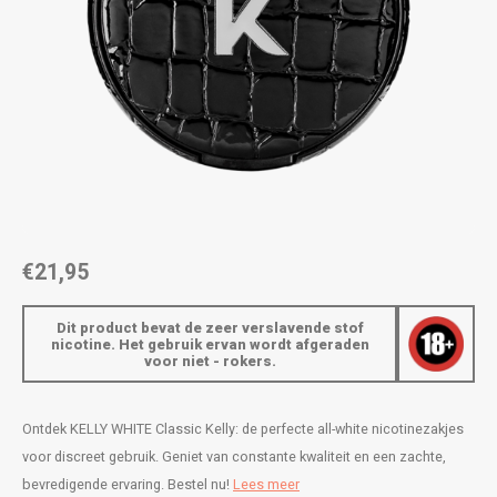
AROMA
ENERGY DRINK
DENSS
Português
HKD
BAGZ
HYPNO ENERGY
DENSS
IDR
BJORN
ICEBERG ENERGY
FIX Z
INR
CAMO
KURWA ENERGY
HYPN
JPY
CHAINPOP
POP ENERGY
ICEBE
BRL
€21,95
CLEW
R4VE ENERGY
KLINT
BGN
Dit product bevat de zeer verslavende stof
COCO
REBEL ENERGY
KURW
nicotine. Het gebruik ervan wordt afgeraden
voor niet - rokers.
HRK
CUBA
WAKEY
POP 
DKK
Ontdek KELLY WHITE Classic Kelly: de perfecte all-white nicotinezakjes
DENSSI
X-BOOSTER
R4VE 
voor discreet gebruik. Geniet van constante kwaliteit en een zachte,
EEK
bevredigende ervaring. Bestel nu!
Lees meer