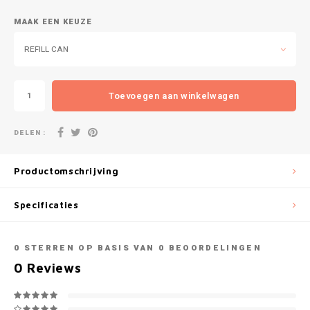
DOPE
VELO
MAAK EEN KEUZE
HUF
DOSH
WAKE
REFILL CAN
ISK
FEDRS
X-BO
ILS
Toevoegen aan winkelwagen
FIX
KRW
DELEN :
GARANT
LVL
Productomschrijving
GARANT PRIME
LTL
Specificaties
GLITCH
MAD
GOAT
0
STERREN OP BASIS VAN
0
BEOORDELINGEN
TRY
0
Reviews
GREATEST
NZD
ICEBERG