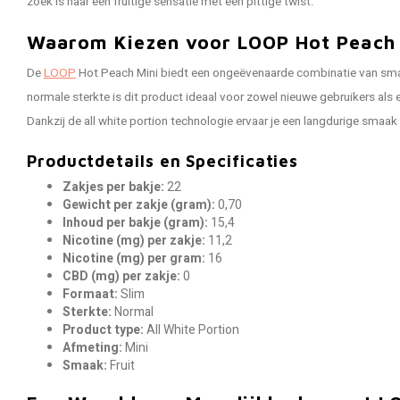
zoek is naar een fruitige sensatie met een pittige twist.
Waarom Kiezen voor LOOP Hot Peach 
De
LOOP
Hot Peach Mini biedt een ongeëvenaarde combinatie van sma
normale sterkte is dit product ideaal voor zowel nieuwe gebruikers als 
Dankzij de all white portion technologie ervaar je een langdurige smaak
Productdetails en Specificaties
Zakjes per bakje:
22
Gewicht per zakje (gram):
0,70
Inhoud per bakje (gram):
15,4
Nicotine (mg) per zakje:
11,2
Nicotine (mg) per gram:
16
CBD (mg) per zakje:
0
Formaat:
Slim
Sterkte:
Normal
Product type:
All White Portion
Afmeting:
Mini
Smaak:
Fruit