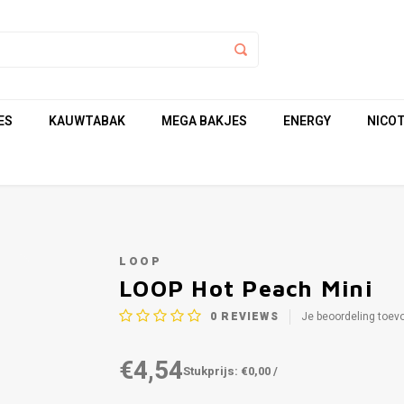
ES
KAUWTABAK
MEGA BAKJES
ENERGY
NICOT
LOOP
LOOP Hot Peach Mini
0
REVIEWS
Je beoordeling toev
€4,54
Stukprijs: €0,00 /