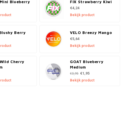
Mini Blueberry
FIX Strawberry Kiwi
€4,24
product
Bekijk product
Blushy Berry
VELO Breezy Mango
€5,64
product
Bekijk product
Wild Cherry
GOAT Blueberry
um
Medium
€1,95
€3,95
product
Bekijk product