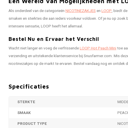
Een Wereld van Mogelijkheden met L
Als onderdeel van de categorieën
NICOTINEZAKJES
en
LOOP
, biedt d
smaken en sterktes die aan ieders voorkeur voldoen. Of je nu op zoek b
intensere sensatie, LOOP heeft het allemaal.
Bestel Nu en Ervaar het Verschil
Wacht niet langer en voeg de verfrissende
LOOP Hot Peach Mini
toe aa
verzending en uitstekende klantenservice bij Snusfarmer.com. Mis dez
nicotinezakjes op de markt te ervaren. Bestel vandaag nog en ontdek 
Specificaties
STERKTE
MIDD
SMAAK
PEAC
PRODUCT TYPE
NICO