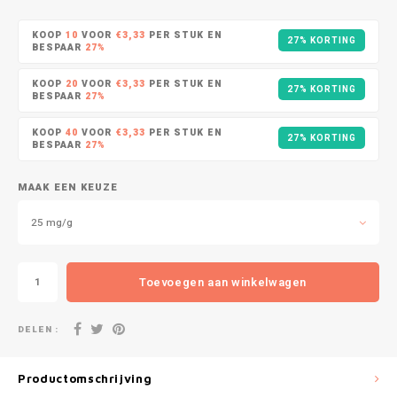
DOPE
VELO
HUF
KOOP
10
VOOR
€3,33
PER STUK EN
27% KORTING
DOSH
WAKE
BESPAAR
27%
ISK
KOOP
20
VOOR
€3,33
PER STUK EN
27% KORTING
FEDRS
X-BO
BESPAAR
27%
ILS
KOOP
40
VOOR
€3,33
PER STUK EN
FIX
27% KORTING
BESPAAR
27%
KRW
GARANT
MAAK EEN KEUZE
LVL
GARANT PRIME
25 mg/g
LTL
GLITCH
Toevoegen aan winkelwagen
MAD
GOAT
DELEN :
TRY
GREATEST
NZD
Productomschrijving
ICEBERG