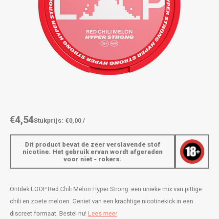
AROMA
ENERGY DRINK
DENSS
Português
HKD
BAGZ
HYPNO ENERGY
DENSS
IDR
BJORN
ICEBERG ENERGY
FIX Z
INR
CAMO
KURWA ENERGY
HYPN
JPY
CHAINPOP
POP ENERGY
ICEBE
BRL
€4,54
Stukprijs: €0,00 /
CLEW
R4VE ENERGY
KLINT
BGN
Dit product bevat de zeer verslavende stof
COCO
REBEL ENERGY
KURW
nicotine. Het gebruik ervan wordt afgeraden
voor niet - rokers.
HRK
CUBA
WAKEY
POP 
DKK
Ontdek LOOP Red Chili Melon Hyper Strong: een unieke mix van pittige
DENSSI
X-BOOSTER
R4VE 
chili en zoete meloen. Geniet van een krachtige nicotinekick in een
EEK
discreet formaat. Bestel nu!
Lees meer