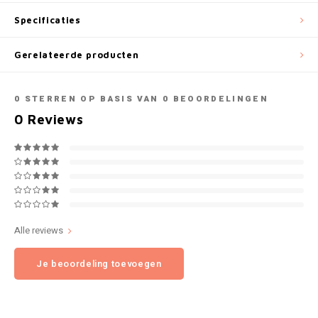
NOK
Specificaties
INIC
PLN
Gerelateerde producten
K#RWA
QAR
0
STERREN OP BASIS VAN
0
BEOORDELINGEN
KELLY WHITE
0
Reviews
RON
KICK
SGD
KILLA
SKK
KILLA EXCLUSIVE
SIT
Alle reviews
KILLA MINI
Je beoordeling toevoegen
SEK
KLINT
AED
KRATOS