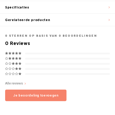
NOK
Specificaties
INIC
PLN
Gerelateerde producten
K#RWA
QAR
0
STERREN OP BASIS VAN
0
BEOORDELINGEN
KELLY WHITE
0
Reviews
RON
KICK
SGD
KILLA
SKK
KILLA EXCLUSIVE
SIT
Alle reviews
KILLA MINI
Je beoordeling toevoegen
SEK
KLINT
AED
KRATOS