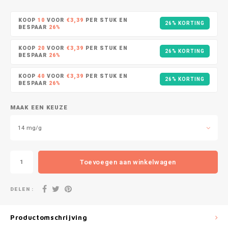
DOPE
VELO
HUF
KOOP
10
VOOR
€3,39
PER STUK EN
26% KORTING
DOSH
WAKE
BESPAAR
26%
ISK
KOOP
20
VOOR
€3,39
PER STUK EN
26% KORTING
FEDRS
X-BO
BESPAAR
26%
ILS
KOOP
40
VOOR
€3,39
PER STUK EN
FIX
26% KORTING
BESPAAR
26%
KRW
GARANT
MAAK EEN KEUZE
LVL
GARANT PRIME
14 mg/g
LTL
GLITCH
Toevoegen aan winkelwagen
MAD
GOAT
DELEN :
TRY
GREATEST
NZD
Productomschrijving
ICEBERG