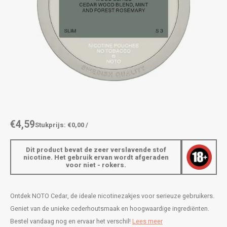
AROMA
ENERGY DRINK
DENSS
Português
HKD
BAGZ
HYPNO ENERGY
DENSS
IDR
BJORN
ICEBERG ENERGY
FIX Z
INR
CAMO
KURWA ENERGY
HYPN
JPY
CHAINPOP
POP ENERGY
ICEBE
BRL
€4,59
Stukprijs: €0,00 /
CLEW
R4VE ENERGY
KLINT
BGN
Dit product bevat de zeer verslavende stof
COCO
REBEL ENERGY
KURW
nicotine. Het gebruik ervan wordt afgeraden
voor niet - rokers.
HRK
CUBA
WAKEY
POP 
DKK
Ontdek NOTO Cedar, de ideale nicotinezakjes voor serieuze gebruikers.
DENSSI
X-BOOSTER
R4VE 
Geniet van de unieke cederhoutsmaak en hoogwaardige ingrediënten.
EEK
Bestel vandaag nog en ervaar het verschil!
Lees meer