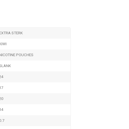
EXTRA STERK
KIWI
NICOTINE POUCHES
SLANK
24
17
20
14
0.7