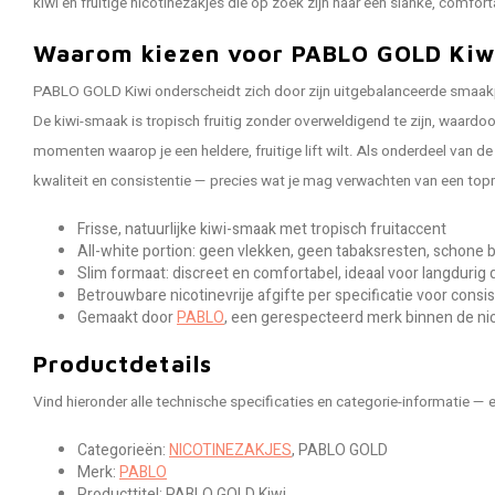
kiwi en fruitige nicotinezakjes die op zoek zijn naar een slanke, comfo
Waarom kiezen voor PABLO GOLD Kiw
PABLO GOLD Kiwi onderscheidt zich door zijn uitgebalanceerde smaakpr
De kiwi-smaak is tropisch fruitig zonder overweldigend te zijn, waardoo
momenten waarop je een heldere, fruitige lift wilt. Als onderdeel van 
kwaliteit en consistentie — precies wat je mag verwachten van een topm
Frisse, natuurlijke kiwi-smaak met tropisch fruitaccent
All-white portion: geen vlekken, geen tabaksresten, schone 
Slim formaat: discreet en comfortabel, ideaal voor langdurig
Betrouwbare nicotinevrije afgifte per specificatie voor consi
Gemaakt door
PABLO
, een gerespecteerd merk binnen de ni
Productdetails
Vind hieronder alle technische specificaties en categorie-informatie — e
Categorieën:
NICOTINEZAKJES
, PABLO GOLD
Merk:
PABLO
Producttitel: PABLO GOLD Kiwi