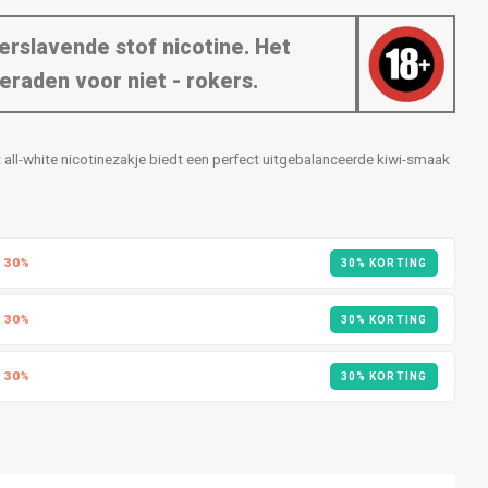
erslavende stof nicotine. Het
eraden voor niet - rokers.
 all-white nicotinezakje biedt een perfect uitgebalanceerde kiwi-smaak
R
30%
30% KORTING
R
30%
30% KORTING
R
30%
30% KORTING