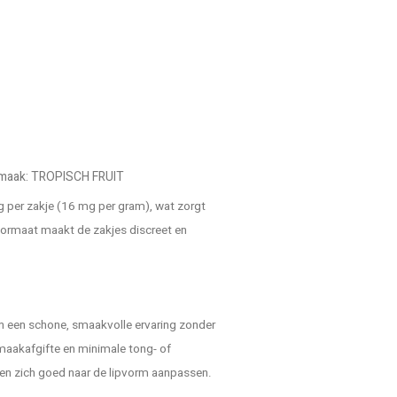
 Smaak: TROPISCH FRUIT
g per zakje (16 mg per gram), wat zorgt
-formaat maakt de zakjes discreet en
 een schone, smaakvolle ervaring zonder
 smaakafgifte en minimale tong- of
 en zich goed naar de lipvorm aanpassen.