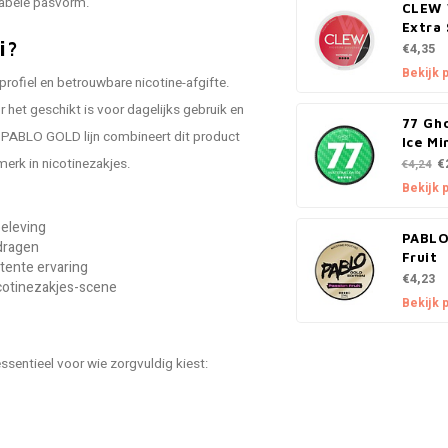
rtabele pasvorm.
CLEW 
Extra
i?
€4,35
Bekijk 
ofiel en betrouwbare nicotine-afgifte.
r het geschikt is voor dagelijks gebruik en
77 Gh
de PABLO GOLD lijn combineert dit product
Ice Mi
erk in nicotinezakjes.
€
€4,24
Bekijk 
beleving
PABLO
 dragen
Fruit
stente ervaring
€4,23
cotinezakjes-scene
Bekijk 
ssentieel voor wie zorgvuldig kiest: