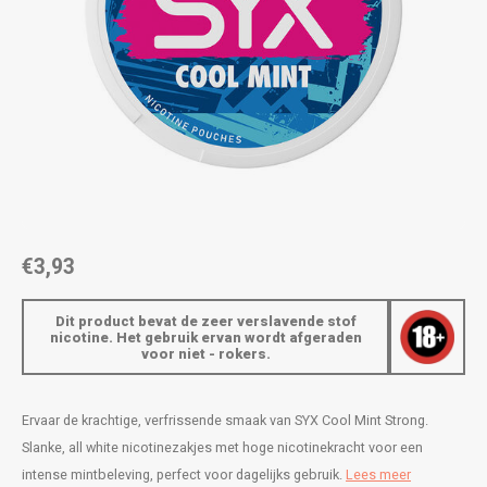
AROMA
ENERGY DRINK
DENSS
Português
HKD
BAGZ
HYPNO ENERGY
DENSS
IDR
BJORN
ICEBERG ENERGY
FIX Z
INR
CAMO
KURWA ENERGY
HYPN
JPY
CHAINPOP
POP ENERGY
ICEBE
BRL
€3,93
CLEW
R4VE ENERGY
KLINT
BGN
Dit product bevat de zeer verslavende stof
COCO
REBEL ENERGY
KURW
nicotine. Het gebruik ervan wordt afgeraden
voor niet - rokers.
HRK
CUBA
WAKEY
POP 
DKK
Ervaar de krachtige, verfrissende smaak van SYX Cool Mint Strong.
DENSSI
X-BOOSTER
R4VE 
Slanke, all white nicotinezakjes met hoge nicotinekracht voor een
EEK
intense mintbeleving, perfect voor dagelijks gebruik.
Lees meer