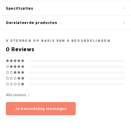
NOK
Specificaties
INIC
PLN
Gerelateerde producten
K#RWA
QAR
0
STERREN OP BASIS VAN
0
BEOORDELINGEN
KELLY WHITE
0
Reviews
RON
KICK
SGD
KILLA
SKK
KILLA EXCLUSIVE
SIT
Alle reviews
KILLA MINI
Je beoordeling toevoegen
SEK
KLINT
AED
KRATOS