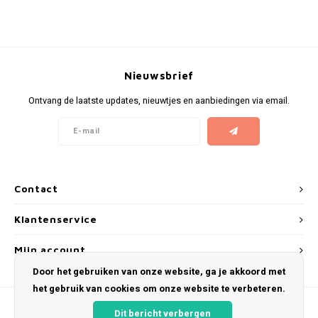
KUMA
LOOP
Nieuwsbrief
MAGGIE
Ontvang de laatste updates, nieuwtjes en aanbiedingen via email.
MAF
MAVERICK
Contact
MYNT
Klantenservice
NEAFS
Mijn account
Door het gebruiken van onze website, ga je akkoord met
NICS
het gebruik van cookies om onze website te verbeteren.
NOIS
Dit bericht verbergen