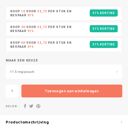
DOPE
VELO
HUF
KOOP
10
VOOR
€2,72
PER STUK EN
31% KORTING
DOSH
WAKE
BESPAAR
31%
ISK
KOOP
20
VOOR
€2,72
PER STUK EN
31% KORTING
FEDRS
X-BO
BESPAAR
31%
ILS
KOOP
40
VOOR
€2,72
PER STUK EN
FIX
31% KORTING
BESPAAR
31%
KRW
GARANT
MAAK EEN KEUZE
LVL
GARANT PRIME
11.5 mg/pouch
LTL
GLITCH
Toevoegen aan winkelwagen
MAD
GOAT
DELEN :
TRY
GREATEST
NZD
Productomschrijving
ICEBERG