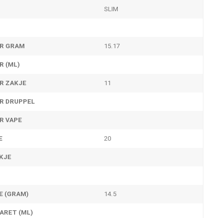
SLIM
ER GRAM
15.17
R (ML)
ER ZAKJE
11
ER DRUPPEL
R VAPE
E
20
KJE
E (GRAM)
14.5
ARET (ML)