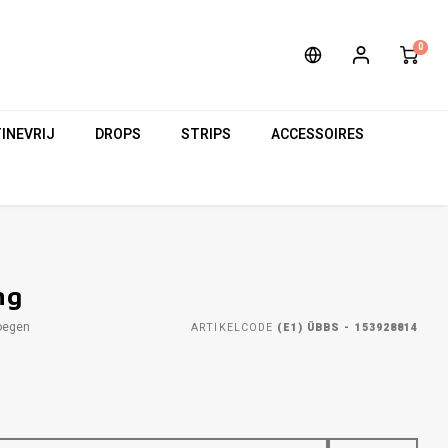
0
INEVRIJ
DROPS
STRIPS
ACCESSOIRES
ng
oegen
ARTIKELCODE
(E1) ÜBBS - 153928814