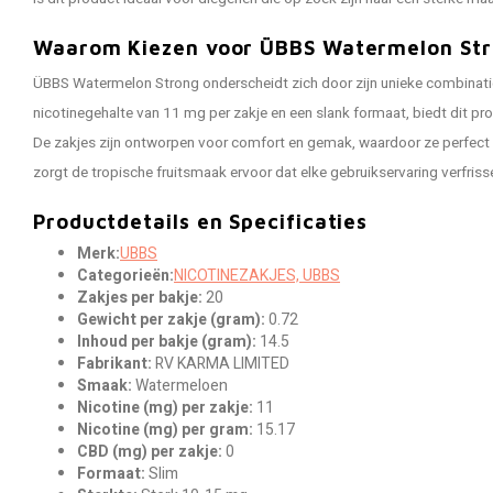
Waarom Kiezen voor ÜBBS Watermelon St
ÜBBS Watermelon Strong onderscheidt zich door zijn unieke combinatie
nicotinegehalte van 11 mg per zakje en een slank formaat, biedt dit pro
De zakjes zijn ontworpen voor comfort en gemak, waardoor ze perfect z
zorgt de tropische fruitsmaak ervoor dat elke gebruikservaring verfris
Productdetails en Specificaties
Merk:
UBBS
Categorieën:
NICOTINEZAKJES, UBBS
Zakjes per bakje:
20
Gewicht per zakje (gram):
0.72
Inhoud per bakje (gram):
14.5
Fabrikant:
RV KARMA LIMITED
Smaak:
Watermeloen
Nicotine (mg) per zakje:
11
Nicotine (mg) per gram:
15.17
CBD (mg) per zakje:
0
Formaat:
Slim