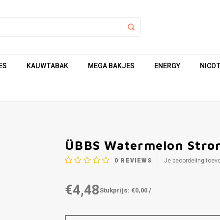
ES
KAUWTABAK
MEGA BAKJES
ENERGY
NICOT
ÜBBS Watermelon Stro
0
REVIEWS
Je beoordeling toev
€4,48
Stukprijs: €0,00 /