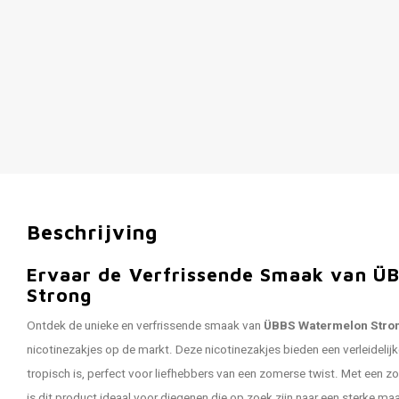
Beschrijving
Ervaar de Verfrissende Smaak van Ü
Strong
Ontdek de unieke en verfrissende smaak van
ÜBBS Watermelon Stro
nicotinezakjes op de markt. Deze nicotinezakjes bieden een verleidelij
tropisch is, perfect voor liefhebbers van een zomerse twist. Met een z
is dit product ideaal voor diegenen die op zoek zijn naar een sterke m