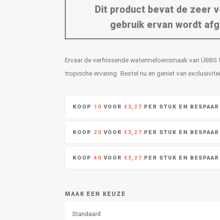
Dit product bevat de zeer v
gebruik ervan wordt afg
Ervaar de verfrissende watermeloensmaak van ÜBBS Wa
tropische ervaring. Bestel nu en geniet van exclusivite
KOOP
10
VOOR
€3,27
PER STUK EN BESPAA
KOOP
20
VOOR
€3,27
PER STUK EN BESPAA
KOOP
40
VOOR
€3,27
PER STUK EN BESPAA
MAAK EEN KEUZE
Standaard