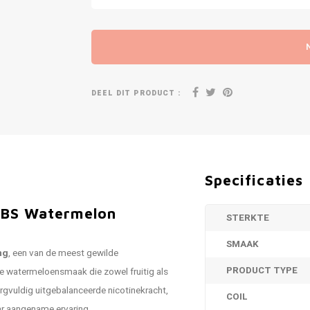
DEEL DIT PRODUCT :
Specificaties
BBS Watermelon
STERKTE
SMAAK
ng
, een van de meest gewilde
PRODUCT TYPE
ke watermeloensmaak die zowel fruitig als
orgvuldig uitgebalanceerde nicotinekracht,
COIL
aar aangename ervaring.