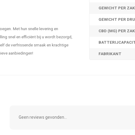
GEWICHT PER ZAK
GEWICHT PER DRU
egen. Met hun snelle levering en
CBD (MG) PER ZA
ng snel en efficiënt bij u wordt bezorgd,
BATTERIJCAPACI
elf de verfrissende smaak en krachtige
sieve aanbiedingen!
FABRIKANT
Geen reviews gevonden...