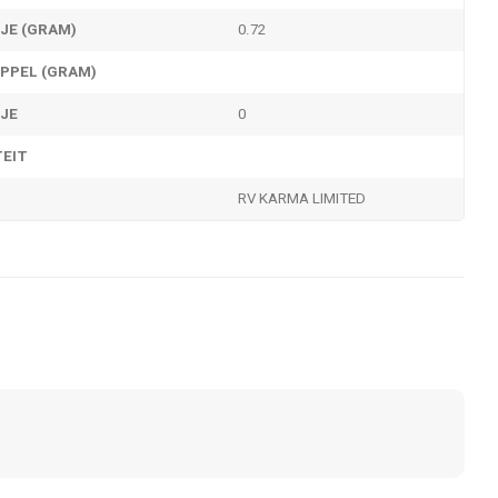
JE (GRAM)
0.72
PPEL (GRAM)
KJE
0
TEIT
RV KARMA LIMITED