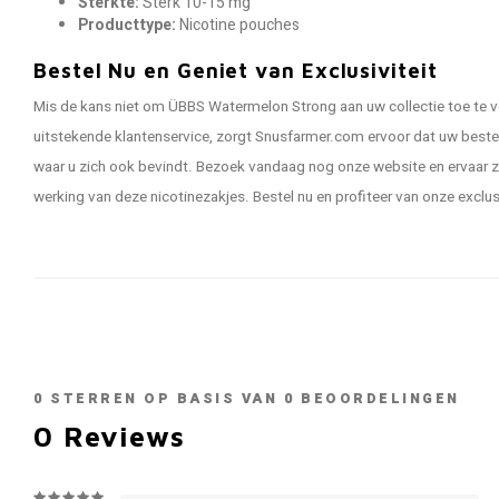
Sterkte:
Sterk 10-15 mg
Producttype:
Nicotine pouches
Bestel Nu en Geniet van Exclusiviteit
Mis de kans niet om ÜBBS Watermelon Strong aan uw collectie toe te vo
uitstekende klantenservice, zorgt Snusfarmer.com ervoor dat uw bestelli
waar u zich ook bevindt. Bezoek vandaag nog onze website en ervaar z
werking van deze nicotinezakjes. Bestel nu en profiteer van onze exclu
0
STERREN OP BASIS VAN
0
BEOORDELINGEN
0
Reviews